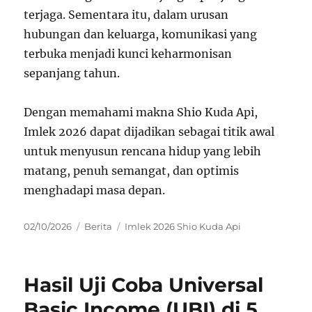
terjaga. Sementara itu, dalam urusan
hubungan dan keluarga, komunikasi yang
terbuka menjadi kunci keharmonisan
sepanjang tahun.
Dengan memahami makna Shio Kuda Api,
Imlek 2026 dapat dijadikan sebagai titik awal
untuk menyusun rencana hidup yang lebih
matang, penuh semangat, dan optimis
menghadapi masa depan.
Posted
Categories
Tags
02/10/2026
Berita
Imlek 2026 Shio Kuda Api
on
Hasil Uji Coba Universal
Basic Income (UBI) di 5