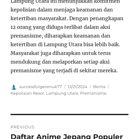
Lampung Utara ini menunjukkan komitmen
kepolisian dalam menjaga keamanan dan
ketertiban masyarakat. Dengan penangkapan
12 orang yang diduga terlibat dalam aksi
premanisme, diharapkan keamanan dan
ketertiban di Lampung Utara bisa lebih baik.
Masyarakat juga diharapkan untuk terus
mendukung dan melaporkan setiap aksi
premanisme yang terjadi di sekitar mereka.
Author
Posted
Categories
Tags
successfulgerenuk77
12/21/2024
Berita
on
Kepolisian Resor
,
Lampung Utara
,
Premanisme.
Navigasi
PREVIOUS
pos
Daftar Anime Jepang Populer
Previous