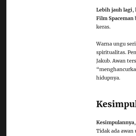
Lebih jauh lagi
,
Film Spaceman
b
keras.
Warna ungu seri
spiritualitas. P
Jakub. Awan ter
“menghancurkan”
hidupnya.
Kesimpu
Kesimpulannya
Tidak ada awan 