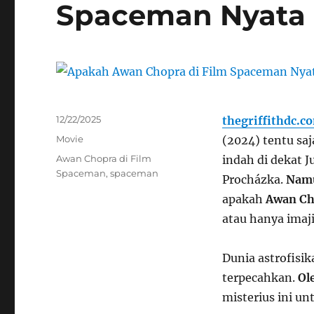
Spaceman Nyata 
Posted
12/22/2025
thegriffithdc.c
on
Categories
Movie
(2024) tentu sa
Tags
Awan Chopra di Film
indah di dekat J
Spaceman
,
spaceman
Procházka.
Nam
apakah
Awan Ch
atau hanya imaj
Dunia astrofis
terpecahkan.
Ol
misterius ini un