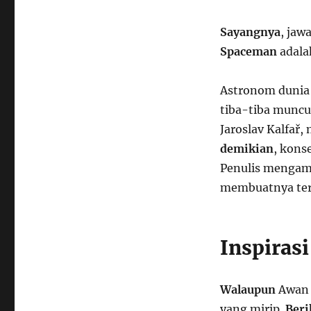
Sayangnya
, jaw
Spaceman
adalah
Astronom dunia 
tiba-tiba muncul
Jaroslav Kalfař,
demikian
, kons
Penulis mengamb
membuatnya ter
Inspirasi
Walaupun
Awan C
yang mirip.
Beri