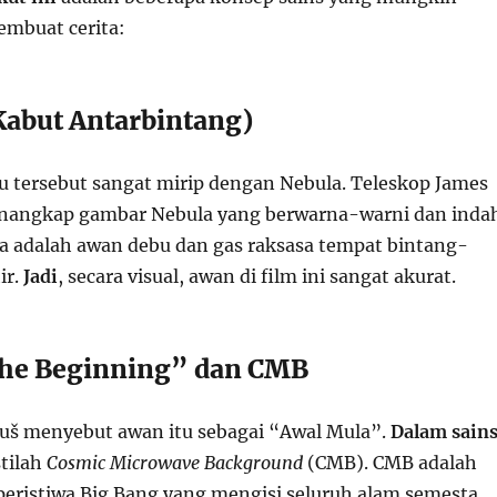
embuat cerita:
(Kabut Antarbintang)
u tersebut sangat mirip dengan Nebula. Teleskop James
nangkap gambar Nebula yang berwarna-warni dan indah
la adalah awan debu dan gas raksasa tempat bintang-
ir.
Jadi
, secara visual, awan di film ini sangat akurat.
The Beginning” dan CMB
uš menyebut awan itu sebagai “Awal Mula”.
Dalam sain
stilah
Cosmic Microwave Background
(CMB). CMB adalah
i peristiwa Big Bang yang mengisi seluruh alam semesta.