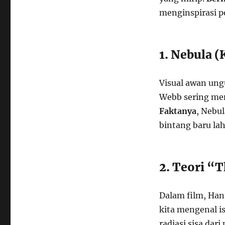
menginspirasi p
1. Nebula 
Visual awan ung
Webb sering me
Faktanya
, Nebu
bintang baru lah
2. Teori “
Dalam film, Han
kita mengenal i
radiasi sisa dar