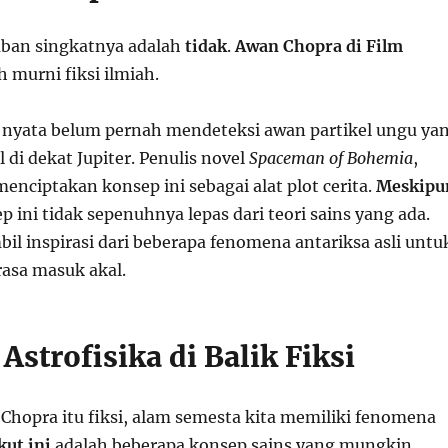
aban singkatnya adalah
tidak
.
Awan Chopra di Film
 murni fiksi ilmiah.
nyata belum pernah mendeteksi awan partikel ungu ya
 di dekat Jupiter. Penulis novel
Spaceman of Bohemia
,
 menciptakan konsep ini sebagai alat plot cerita.
Meskipu
ep ini tidak sepenuhnya lepas dari teori sains yang ada.
il inspirasi dari beberapa fenomena antariksa asli untu
asa masuk akal.
 Astrofisika di Balik Fiksi
hopra itu fiksi, alam semesta kita memiliki fenomena
kut ini
adalah beberapa konsep sains yang mungkin