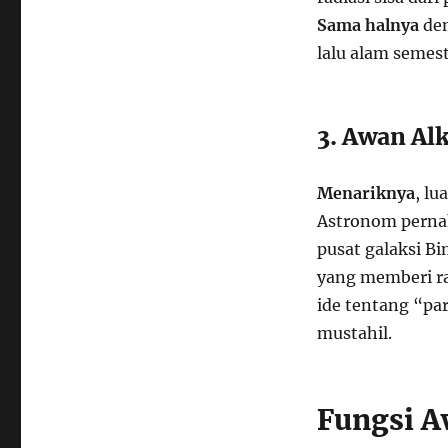
Sama halnya
den
lalu alam semest
3. Awan Alk
Menariknya
, l
Astronom pern
pusat galaksi B
yang memberi ra
ide tentang “pa
mustahil.
Fungsi A