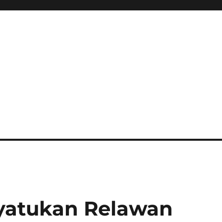
yatukan Relawan