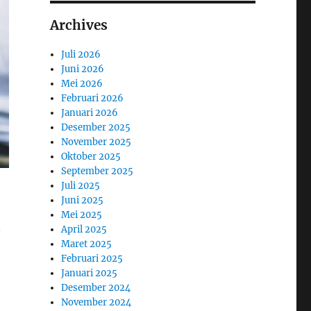
Archives
Juli 2026
Juni 2026
Mei 2026
Februari 2026
Januari 2026
Desember 2025
November 2025
Oktober 2025
September 2025
Juli 2025
Juni 2025
Mei 2025
n
April 2025
Maret 2025
Februari 2025
Januari 2025
Desember 2024
November 2024