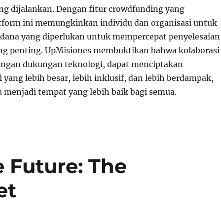
ang dijalankan. Dengan fitur crowdfunding yang
latform ini memungkinkan individu dan organisasi untuk
ana yang diperlukan untuk mempercepat penyelesaian
ang penting. UpMisiones membuktikan bahwa kolaborasi
dengan dukungan teknologi, dapat menciptakan
 yang lebih besar, lebih inklusif, dan lebih berdampak,
menjadi tempat yang lebih baik bagi semua.
e Future: The
et