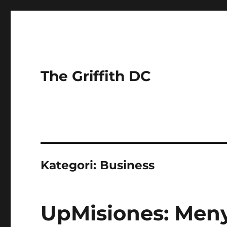
The Griffith DC
Kategori:
Business
UpMisiones: Men