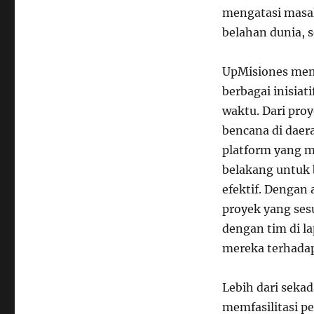
mengatasi masal
belahan dunia, 
UpMisiones mem
berbagai inisiati
waktu. Dari pro
bencana di dae
platform yang 
belakang untuk 
efektif. Dengan
proyek yang ses
dengan tim di l
mereka terhada
Lebih dari seka
memfasilitasi 