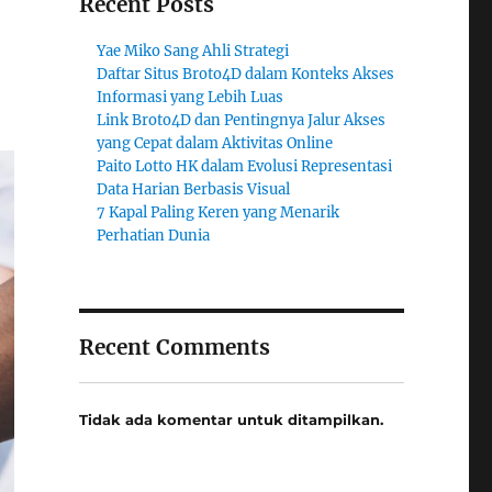
Recent Posts
Yae Miko Sang Ahli Strategi
Daftar Situs Broto4D dalam Konteks Akses
Informasi yang Lebih Luas
Link Broto4D dan Pentingnya Jalur Akses
yang Cepat dalam Aktivitas Online
Paito Lotto HK dalam Evolusi Representasi
Data Harian Berbasis Visual
7 Kapal Paling Keren yang Menarik
Perhatian Dunia
Recent Comments
Tidak ada komentar untuk ditampilkan.