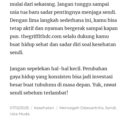
mulai dari sekarang. Jangan tunggu sampai
usia tua baru sadar pentingnya menjaga sendi.
Dengan lima langkah sederhana ini, kamu bisa
tetap aktif dan nyaman bergerak sampai kapan
pun. thegriffithdc.com selalu dukung kamu
buat hidup sehat dan sadar diri soal kesehatan
sendi.
Jangan sepelekan hal-hal kecil. Perubahan
gaya hidup yang konsisten bisa jadi investasi
besar buat tubuhmu di masa depan. Yuk, rawat
sendi sebelum terlambat!
Posted
Categories
Tags
07/12/2025
Kesehatan
Mencegah Osteoartritis
,
Sendi
,
on
Usia Muda