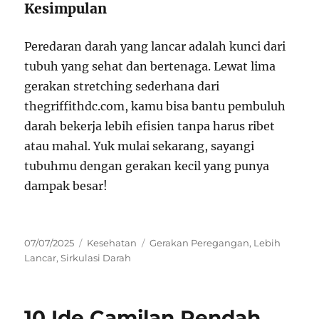
Kesimpulan
Peredaran darah yang lancar adalah kunci dari
tubuh yang sehat dan bertenaga. Lewat lima
gerakan stretching sederhana dari
thegriffithdc.com, kamu bisa bantu pembuluh
darah bekerja lebih efisien tanpa harus ribet
atau mahal. Yuk mulai sekarang, sayangi
tubuhmu dengan gerakan kecil yang punya
dampak besar!
Posted
Categories
Tags
07/07/2025
Kesehatan
Gerakan Peregangan
,
Lebih
on
Lancar
,
Sirkulasi Darah
10 Ide Camilan Rendah