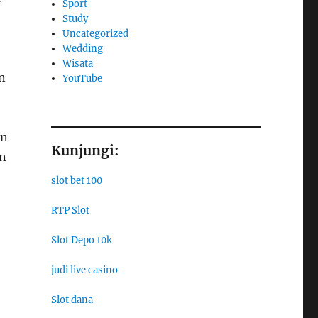
Sport
Study
Uncategorized
Wedding
Wisata
n
YouTube
an
Kunjungi:
an
slot bet 100
RTP Slot
Slot Depo 10k
judi live casino
Slot dana