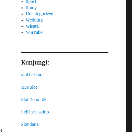
Sport
Study
Uncategorized
Wedding
Wisata
YouTube
Kunjungi:
slot bet 100
RTP Slot
Slot Depo 10k
judi live casino
Slot dana
i