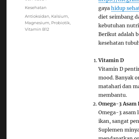
on
Categories
Kesehatan
gaya
hidup seha
Tags
Antioksidan
,
Kalsium
,
diet seimbang d
Magnesium
,
Probiotik
,
kebutuhan nutri
Vitamin B12
Berikut adalah 
kesehatan tubu
Vitamin D
Vitamin D penti
mood. Banyak or
matahari dan ma
membantu.
Omega-3 Asam 
Omega-3 asam l
ikan, sangat pen
Suplemen minyak
mendapatkan o