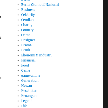
Berita Otomotif Nasional
Business
Celebrity
m
Cemilan
Charity
Country
Crime
h
Designer
Drama
Drink
Ekonomi & Industri
Finansial
Food
Game
game online
n
Generation
Hewan
Kesehatan
Keuangan
Legend
Life