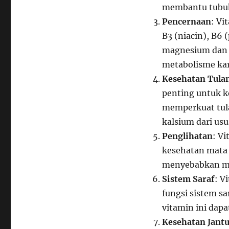
membantu tubuh
Pencernaan
: Vi
B3 (niacin), B6 
magnesium dan 
metabolisme kar
Kesehatan Tula
penting untuk 
memperkuat tul
kalsium dari usu
Penglihatan
: V
kesehatan mata 
menyebabkan mas
Sistem Saraf
: V
fungsi sistem s
vitamin ini dap
Kesehatan Jant