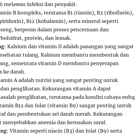
 melawan infeksi dan penyakit.
tamin B kompleks, terutama B1 (tiamin), B2 (riboflavin),
(piridoxin), B12 (kobalamin), serta mineral seperti
seng, berperan dalam proses pencernaan dan
bohidrat, protein, dan lemak.
ng
: Kalsium dan vitamin D adalah pasangan yang sangat
kesehatan tulang. Kalsium membantu membentuk dan
ang, sementara vitamin D membantu penyerapan
s ke darah.
itamin A adalah nutrisi yang sangat penting untuk
dan penglihatan. Kekurangan vitamin A dapat
alah penglihatan, terutama pada kondisi cahaya redup
itamin B12 dan folat (vitamin B9) sangat penting untuk
araf dan pembentukan sel darah merah. Kekurangan
at menyebabkan anemia dan kerusakan saraf.
ung
: Vitamin seperti niacin (B3) dan folat (B9) serta