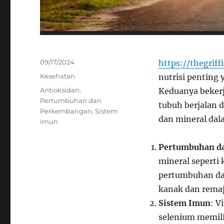
Posted
09/17/2024
https://thegriff
on
Categories
Kesehatan
nutrisi penting
Tags
Antioksidan
,
Keduanya bekerj
Pertumbuhan dan
tubuh berjalan 
Perkembangan
,
Sistem
dan mineral da
Imun
Pertumbuhan d
mineral seperti
pertumbuhan da
kanak dan remaj
Sistem Imun
: V
selenium memil