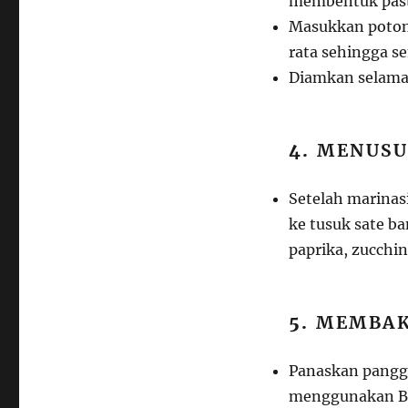
membentuk past
Masukkan poton
rata sehingga se
Diamkan selama
4.
MENUSU
Setelah marinas
ke tusuk sate b
paprika, zucchi
5.
MEMBAK
Panaskan pangga
menggunakan BBQ