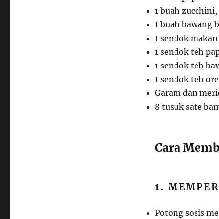
1 buah zucchini
1 buah bawang 
1 sendok makan
1 sendok teh pa
1 sendok teh ba
1 sendok teh or
Garam dan meri
8 tusuk sate ba
Cara Membu
1.
MEMPERS
Potong sosis men