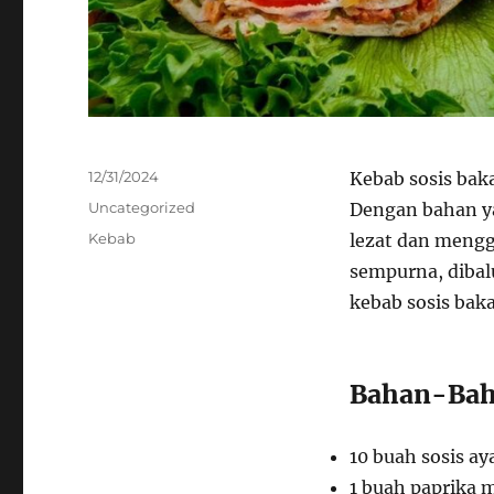
Posted
12/31/2024
Kebab sosis bak
on
Categories
Uncategorized
Dengan bahan y
Tags
Kebab
lezat dan mengg
sempurna, dibal
kebab sosis baka
Bahan-Bah
10 buah sosis ay
1 buah paprika 