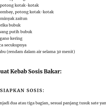
, potong kotak-kotak
bombay, potong kotak-kotak
 minyak zaitun
prika bubuk
wang putih bubuk
egano kering
ca secukupnya
mbu (rendam dalam air selama 30 menit)
at Kebab Sosis Bakar:
IAPKAN SOSIS:
jadi dua atau tiga bagian, sesuai panjang tusuk sate ya