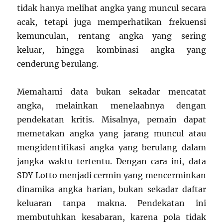
tidak hanya melihat angka yang muncul secara
acak, tetapi juga memperhatikan frekuensi
kemunculan, rentang angka yang sering
keluar, hingga kombinasi angka yang
cenderung berulang.
Memahami data bukan sekadar mencatat
angka, melainkan menelaahnya dengan
pendekatan kritis. Misalnya, pemain dapat
memetakan angka yang jarang muncul atau
mengidentifikasi angka yang berulang dalam
jangka waktu tertentu. Dengan cara ini, data
SDY Lotto menjadi cermin yang mencerminkan
dinamika angka harian, bukan sekadar daftar
keluaran tanpa makna. Pendekatan ini
membutuhkan kesabaran, karena pola tidak