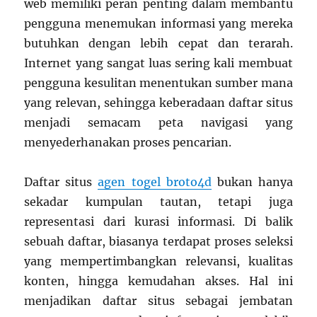
web memiliki peran penting dalam membantu
pengguna menemukan informasi yang mereka
butuhkan dengan lebih cepat dan terarah.
Internet yang sangat luas sering kali membuat
pengguna kesulitan menentukan sumber mana
yang relevan, sehingga keberadaan daftar situs
menjadi semacam peta navigasi yang
menyederhanakan proses pencarian.
Daftar situs
agen togel broto4d
bukan hanya
sekadar kumpulan tautan, tetapi juga
representasi dari kurasi informasi. Di balik
sebuah daftar, biasanya terdapat proses seleksi
yang mempertimbangkan relevansi, kualitas
konten, hingga kemudahan akses. Hal ini
menjadikan daftar situs sebagai jembatan