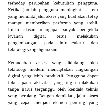
terhadap perubahan kebutuhan pengguna.
Ketika jumlah pengguna meningkat, sistem
yang memiliki jalur akses yang kuat akan tetap
mampu memberikan performa yang stabil.
Inilah alasan mengapa banyak pengelola
layanan digital terus melakukan
pengembangan pada infrastruktur dan
teknologi yang digunakan.
Kemudahan akses yang didukung oleh
teknologi modern menciptakan lingkungan
digital yang lebih produktif. Pengguna dapat
fokus pada aktivitas yang ingin dilakukan
tanpa harus terganggu oleh kendala teknis
yang berulang. Dengan demikian, jalur akses
yang cepat menjadi elemen penting yang