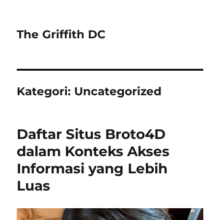
The Griffith DC
Kategori:
Uncategorized
Daftar Situs Broto4D
dalam Konteks Akses
Informasi yang Lebih
Luas