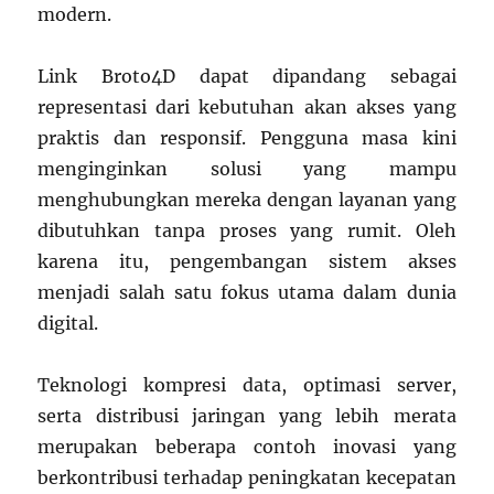
modern.
Link Broto4D dapat dipandang sebagai
representasi dari kebutuhan akan akses yang
praktis dan responsif. Pengguna masa kini
menginginkan solusi yang mampu
menghubungkan mereka dengan layanan yang
dibutuhkan tanpa proses yang rumit. Oleh
karena itu, pengembangan sistem akses
menjadi salah satu fokus utama dalam dunia
digital.
Teknologi kompresi data, optimasi server,
serta distribusi jaringan yang lebih merata
merupakan beberapa contoh inovasi yang
berkontribusi terhadap peningkatan kecepatan