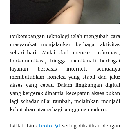
Perkembangan teknologi telah mengubah cara
masyarakat menjalankan berbagai aktivitas
sehari-hari. Mulai dari mencari informasi,
berkomunikasi, hingga menikmati berbagai
layanan berbasis internet, semuanya
membutuhkan koneksi yang stabil dan jalur
akses yang cepat. Dalam lingkungan digital
yang bergerak dinamis, kecepatan akses bukan
lagi sekadar nilai tambah, melainkan menjadi
kebutuhan utama bagi pengguna modern.
Istilah Link
broto 4d
sering dikaitkan dengan