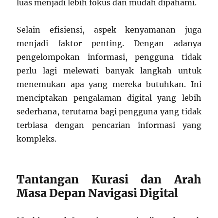
luas menjadi lebih fokus dan mudah dipahami.
Selain efisiensi, aspek kenyamanan juga
menjadi faktor penting. Dengan adanya
pengelompokan informasi, pengguna tidak
perlu lagi melewati banyak langkah untuk
menemukan apa yang mereka butuhkan. Ini
menciptakan pengalaman digital yang lebih
sederhana, terutama bagi pengguna yang tidak
terbiasa dengan pencarian informasi yang
kompleks.
Tantangan Kurasi dan Arah
Masa Depan Navigasi Digital