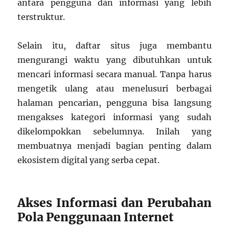
antara pengguna dan informasi yang lebih
terstruktur.
Selain itu, daftar situs juga membantu
mengurangi waktu yang dibutuhkan untuk
mencari informasi secara manual. Tanpa harus
mengetik ulang atau menelusuri berbagai
halaman pencarian, pengguna bisa langsung
mengakses kategori informasi yang sudah
dikelompokkan sebelumnya. Inilah yang
membuatnya menjadi bagian penting dalam
ekosistem digital yang serba cepat.
Akses Informasi dan Perubahan
Pola Penggunaan Internet