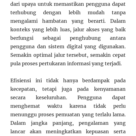
dari upaya untuk memastikan pengguna dapat
terhubung dengan lebih mudah tanpa
mengalami hambatan yang berarti. Dalam
konteks yang lebih luas, jalur akses yang baik
berfungsi sebagai penghubung antara
pengguna dan sistem digital yang digunakan.
Semakin optimal jalur tersebut, semakin cepat
pula proses pertukaran informasi yang terjadi.
Efisiensi ini tidak hanya berdampak pada
kecepatan, tetapi juga pada kenyamanan
secara keseluruhan. Pengguna dapat
menghemat waktu karena tidak perlu
menunggu proses pemuatan yang terlalu lama.
Dalam jangka panjang, pengalaman yang
lancar akan meningkatkan kepuasan serta