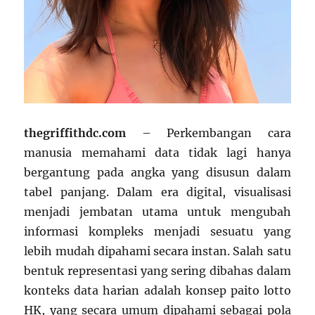
thegriffithdc.com
– Perkembangan cara
manusia memahami data tidak lagi hanya
bergantung pada angka yang disusun dalam
tabel panjang. Dalam era digital, visualisasi
menjadi jembatan utama untuk mengubah
informasi kompleks menjadi sesuatu yang
lebih mudah dipahami secara instan. Salah satu
bentuk representasi yang sering dibahas dalam
konteks data harian adalah konsep paito lotto
HK, yang secara umum dipahami sebagai pola