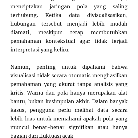
menciptakan jaringan pola yang saling
terhubung. Ketika data divisualisasikan,
hubungan tersebut menjadi lebih mudah
diamati, meskipun tetap membutuhkan
pemahaman kontekstual agar tidak terjadi
interpretasi yang keliru.
Namun, penting untuk dipahami bahwa
visualisasi tidak secara otomatis menghasilkan
pemahaman yang akurat tanpa analisis yang
kritis. Warna dan pola hanya merupakan alat
bantu, bukan kesimpulan akhir. Dalam banyak
kasus, pengguna perlu melihat data secara
lebih luas untuk memahami apakah pola yang
muncul benar-benar signifikan atau hanya
bagian dari fluktuasi acak.