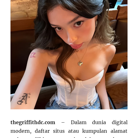
thegriffithdc.com
– Dalam dunia digital
modern, daftar situs atau kumpulan alamat