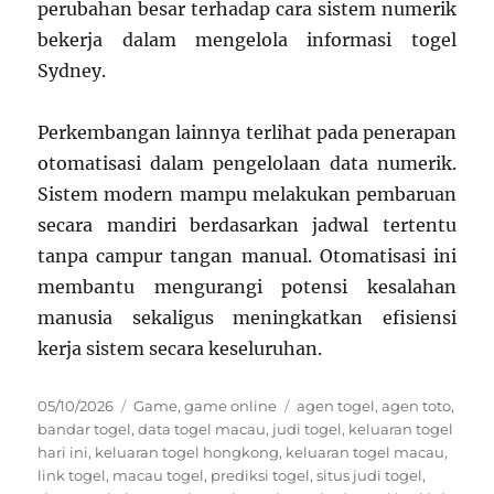
perubahan besar terhadap cara sistem numerik
bekerja dalam mengelola informasi togel
Sydney.
Perkembangan lainnya terlihat pada penerapan
otomatisasi dalam pengelolaan data numerik.
Sistem modern mampu melakukan pembaruan
secara mandiri berdasarkan jadwal tertentu
tanpa campur tangan manual. Otomatisasi ini
membantu mengurangi potensi kesalahan
manusia sekaligus meningkatkan efisiensi
kerja sistem secara keseluruhan.
Posted
Categories
Tags
05/10/2026
Game
,
game online
agen togel
,
agen toto
,
on
bandar togel
,
data togel macau
,
judi togel
,
keluaran togel
hari ini
,
keluaran togel hongkong
,
keluaran togel macau
,
link togel
,
macau togel
,
prediksi togel
,
situs judi togel
,