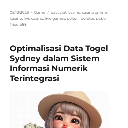
Posted
Categories
Tags
05/13/2026
Game
baccarat
,
casino
,
casino online
,
on
kasino
,
live casino
,
live games
,
poker
,
roulette
,
sicbo
,
Trisula88
Optimalisasi Data Togel
Sydney dalam Sistem
Informasi Numerik
Terintegrasi