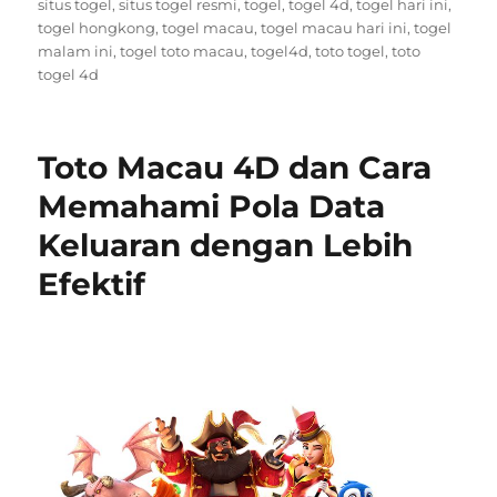
situs togel
,
situs togel resmi
,
togel
,
togel 4d
,
togel hari ini
,
togel hongkong
,
togel macau
,
togel macau hari ini
,
togel
malam ini
,
togel toto macau
,
togel4d
,
toto togel
,
toto
togel 4d
Toto Macau 4D dan Cara
Memahami Pola Data
Keluaran dengan Lebih
Efektif