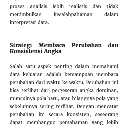
proses analisis lebih realistis dan tidak
menimbulkan kesalahpahaman dalam
interpretasi data.
Strategi Membaca Perubahan dan
Konsistensi Angka
Salah satu aspek penting dalam memahami
data keluaran adalah kemampuan membaca
perubahan dari waktu ke waktu. Perubahan ini
bisa terlihat dari pergeseran angka dominan,
munculnya pola baru, atau hilangnya pola yang
sebelumnya sering terlihat. Dengan mencatat
perubahan ini secara konsisten, seseorang
dapat membangun pemahaman yang lebih