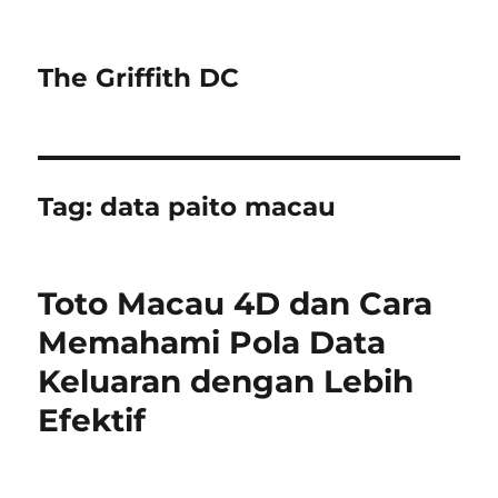
The Griffith DC
Tag:
data paito macau
Toto Macau 4D dan Cara
Memahami Pola Data
Keluaran dengan Lebih
Efektif