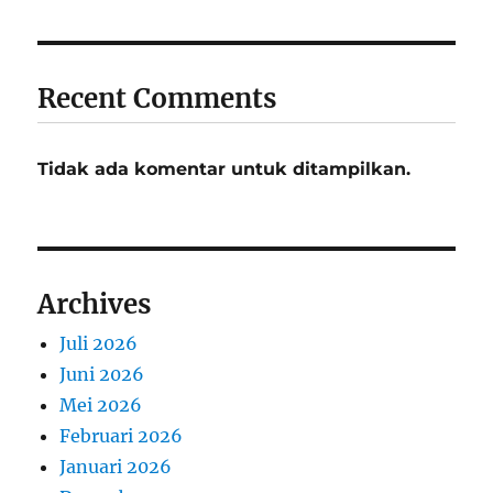
Recent Comments
Tidak ada komentar untuk ditampilkan.
Archives
Juli 2026
Juni 2026
Mei 2026
Februari 2026
Januari 2026