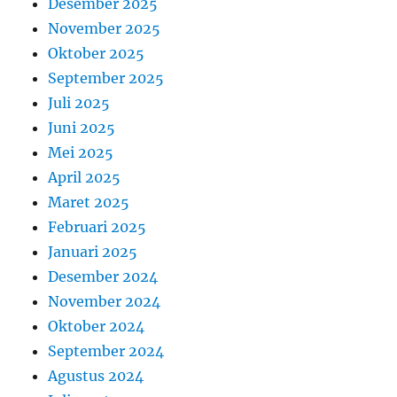
Desember 2025
November 2025
Oktober 2025
September 2025
Juli 2025
Juni 2025
Mei 2025
April 2025
Maret 2025
Februari 2025
Januari 2025
Desember 2024
November 2024
Oktober 2024
September 2024
Agustus 2024