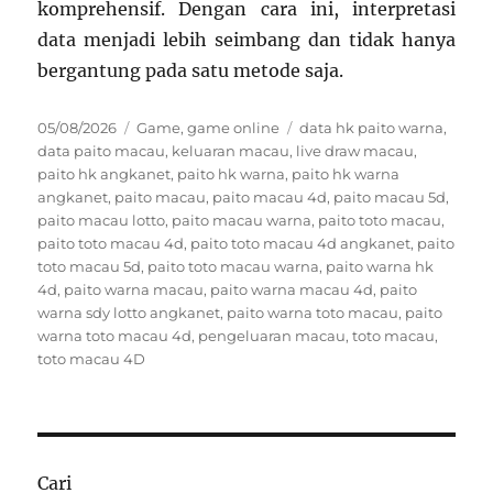
komprehensif. Dengan cara ini, interpretasi
data menjadi lebih seimbang dan tidak hanya
bergantung pada satu metode saja.
Posted
Categories
Tags
05/08/2026
Game
,
game online
data hk paito warna
,
on
data paito macau
,
keluaran macau
,
live draw macau
,
paito hk angkanet
,
paito hk warna
,
paito hk warna
angkanet
,
paito macau
,
paito macau 4d
,
paito macau 5d
,
paito macau lotto
,
paito macau warna
,
paito toto macau
,
paito toto macau 4d
,
paito toto macau 4d angkanet
,
paito
toto macau 5d
,
paito toto macau warna
,
paito warna hk
4d
,
paito warna macau
,
paito warna macau 4d
,
paito
warna sdy lotto angkanet
,
paito warna toto macau
,
paito
warna toto macau 4d
,
pengeluaran macau
,
toto macau
,
toto macau 4D
Cari