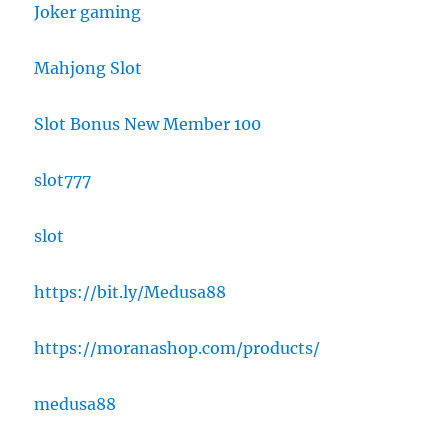
Joker gaming
Mahjong Slot
Slot Bonus New Member 100
slot777
slot
https://bit.ly/Medusa88
https://moranashop.com/products/
medusa88