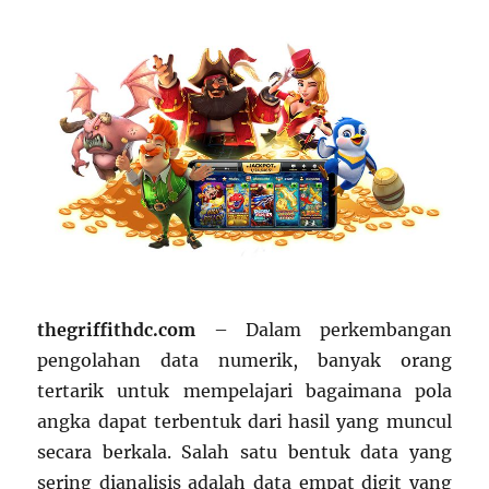
thegriffithdc.com
– Dalam perkembangan
pengolahan data numerik, banyak orang
tertarik untuk mempelajari bagaimana pola
angka dapat terbentuk dari hasil yang muncul
secara berkala. Salah satu bentuk data yang
sering dianalisis adalah data empat digit yang