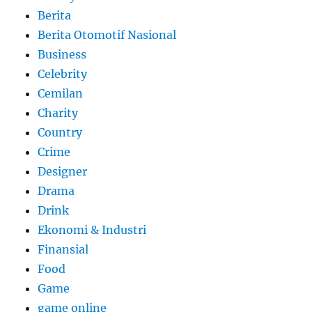
Berita
Berita Otomotif Nasional
Business
Celebrity
Cemilan
Charity
Country
Crime
Designer
Drama
Drink
Ekonomi & Industri
Finansial
Food
Game
game online