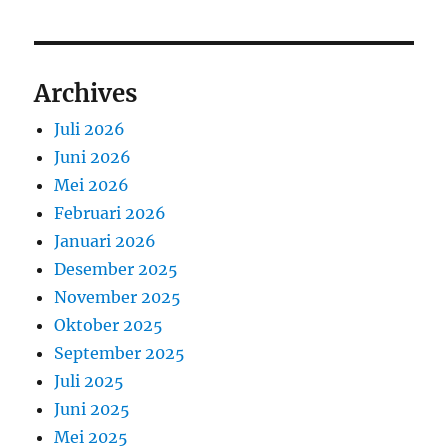
Archives
Juli 2026
Juni 2026
Mei 2026
Februari 2026
Januari 2026
Desember 2025
November 2025
Oktober 2025
September 2025
Juli 2025
Juni 2025
Mei 2025