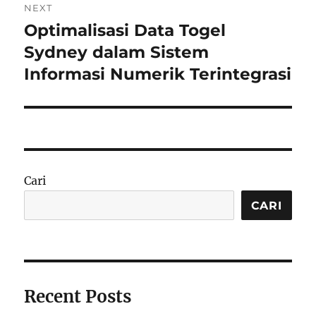
NEXT
Optimalisasi Data Togel
Next
post:
Sydney dalam Sistem
Informasi Numerik Terintegrasi
Cari
CARI
Recent Posts