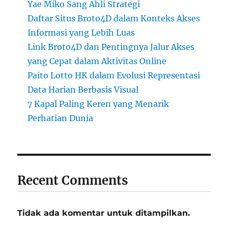
Yae Miko Sang Ahli Strategi
Daftar Situs Broto4D dalam Konteks Akses
Informasi yang Lebih Luas
Link Broto4D dan Pentingnya Jalur Akses
yang Cepat dalam Aktivitas Online
Paito Lotto HK dalam Evolusi Representasi
Data Harian Berbasis Visual
7 Kapal Paling Keren yang Menarik
Perhatian Dunia
Recent Comments
Tidak ada komentar untuk ditampilkan.