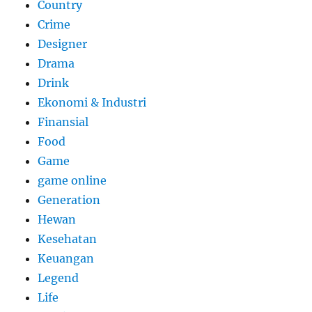
Country
Crime
Designer
Drama
Drink
Ekonomi & Industri
Finansial
Food
Game
game online
Generation
Hewan
Kesehatan
Keuangan
Legend
Life