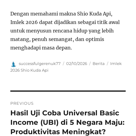
Dengan memahami makna Shio Kuda Api,
Imlek 2026 dapat dijadikan sebagai titik awal
untuk menyusun rencana hidup yang lebih
matang, penuh semangat, dan optimis
menghadapi masa depan.
Author
Posted
Categories
Tags
successfulgerenuk77
02/10/2026
Berita
Imlek
on
2026 Shio Kuda Api
Navigasi
PREVIOUS
pos
Hasil Uji Coba Universal Basic
Previous
post:
Income (UBI) di 5 Negara Maju:
Produktivitas Meningkat?