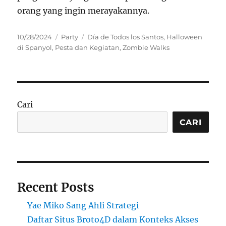
orang yang ingin merayakannya.
Posted
Categories
Tags
10/28/2024
Party
Día de Todos los Santos
,
Halloween
on
di Spanyol
,
Pesta dan Kegiatan
,
Zombie Walks
Cari
CARI
Recent Posts
Yae Miko Sang Ahli Strategi
Daftar Situs Broto4D dalam Konteks Akses