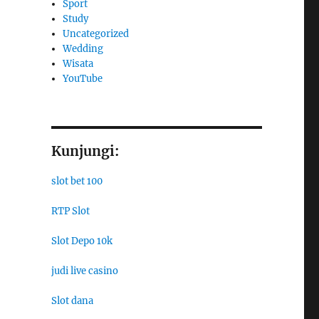
Sport
Study
Uncategorized
Wedding
Wisata
YouTube
Kunjungi:
slot bet 100
RTP Slot
Slot Depo 10k
judi live casino
Slot dana