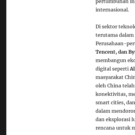
pertumbuhan in
internasional.
Di sektor tekno
terutama dalam
Perusahaan-peru
Tencent, dan B
membangun ekos
digital seperti
Al
masyarakat Chin
oleh China tel
konektivitas, m
smart cities, da
dalam mendorong
dan eksplorasi l
rencana untuk m