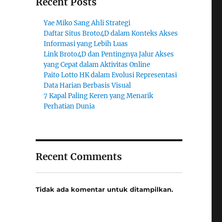
Recent Posts
Yae Miko Sang Ahli Strategi
Daftar Situs Broto4D dalam Konteks Akses
Informasi yang Lebih Luas
Link Broto4D dan Pentingnya Jalur Akses
yang Cepat dalam Aktivitas Online
Paito Lotto HK dalam Evolusi Representasi
Data Harian Berbasis Visual
7 Kapal Paling Keren yang Menarik
Perhatian Dunia
Recent Comments
Tidak ada komentar untuk ditampilkan.