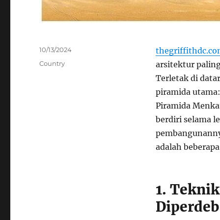
Posted
10/13/2024
thegriffithdc.c
on
Categories
Country
arsitektur pali
Terletak di datar
piramida utama:
Piramida Menkau
berdiri selama l
pembangunannya 
adalah beberapa
1. Tekni
Diperdeb