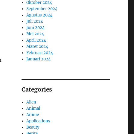
Oktober 2024
September 2024
Agustus 2024
Juli 2024
,
Juni 2024
Mei 2024
April 2024
Maret 2024
Februari 2024
Januari 2024
n
Categories
Alien
Animal
Anime
Applications
Beauty
Berita