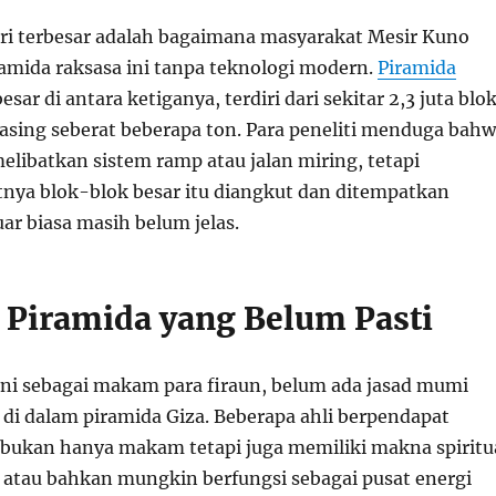
eri terbesar adalah bagaimana masyarakat Mesir Kuno
mida raksasa ini tanpa teknologi modern.
Piramida
besar di antara ketiganya, terdiri dari sekitar 2,3 juta blo
sing seberat beberapa ton. Para peneliti menduga bah
ibatkan sistem ramp atau jalan miring, tetapi
nya blok-blok besar itu diangkut dan ditempatkan
uar biasa masih belum jelas.
i Piramida yang Belum Pasti
ni sebagai makam para firaun, belum ada jasad mumi
di dalam piramida Giza. Beberapa ahli berpendapat
bukan hanya makam tetapi juga memiliki makna spiritu
 atau bahkan mungkin berfungsi sebagai pusat energi