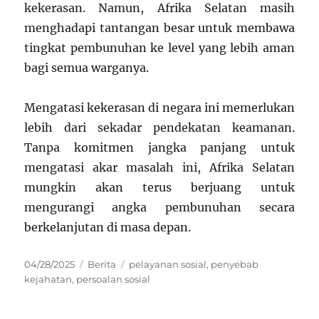
kekerasan. Namun, Afrika Selatan masih
menghadapi tantangan besar untuk membawa
tingkat pembunuhan ke level yang lebih aman
bagi semua warganya.
Mengatasi kekerasan di negara ini memerlukan
lebih dari sekadar pendekatan keamanan.
Tanpa komitmen jangka panjang untuk
mengatasi akar masalah ini, Afrika Selatan
mungkin akan terus berjuang untuk
mengurangi angka pembunuhan secara
berkelanjutan di masa depan.
Posted
Categories
Tags
04/28/2025
Berita
pelayanan sosial
,
penyebab
on
kejahatan
,
persoalan sosial