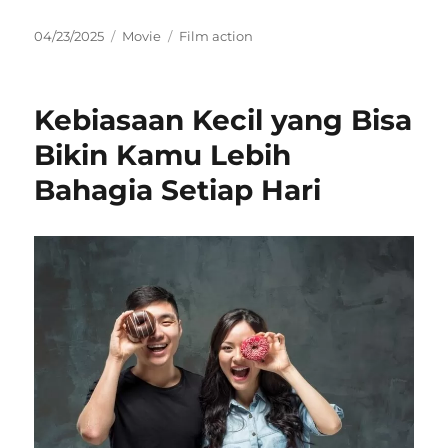
Posted
Categories
Tags
04/23/2025
Movie
Film action
on
Kebiasaan Kecil yang Bisa
Bikin Kamu Lebih
Bahagia Setiap Hari