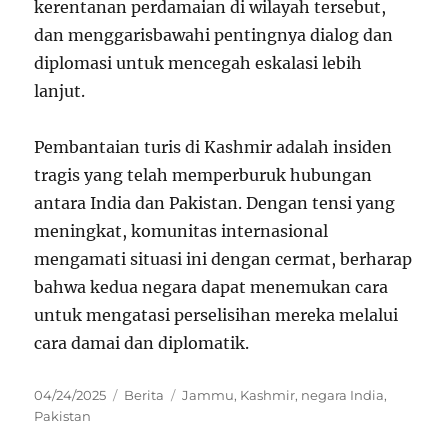
kerentanan perdamaian di wilayah tersebut,
dan menggarisbawahi pentingnya dialog dan
diplomasi untuk mencegah eskalasi lebih
lanjut.
Pembantaian turis di Kashmir adalah insiden
tragis yang telah memperburuk hubungan
antara India dan Pakistan. Dengan tensi yang
meningkat, komunitas internasional
mengamati situasi ini dengan cermat, berharap
bahwa kedua negara dapat menemukan cara
untuk mengatasi perselisihan mereka melalui
cara damai dan diplomatik.
Posted
Categories
Tags
04/24/2025
Berita
Jammu
,
Kashmir
,
negara India
,
on
Pakistan