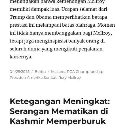
menandakan bahwa kemenangan McIlroy
memiliki dampak luas. Ucapan selamat dari
Trump dan Obama memperlihatkan betapa
prestasi ini melampaui batas olahraga. Momen
ini tidak hanya membanggakan bagi McIlroy,
tetapi juga menginspirasi banyak orang di
seluruh dunia yang mengikuti perjalanan
kariernya.
Posted
Categories
Tags
04/25/2025
Berita
Masters
,
PGA Championship
,
on
Presiden Amerika Serikat
,
Rory McIlroy
Ketegangan Meningkat:
Serangan Mematikan di
Kashmir Memperburuk