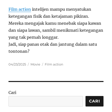
Film action
intelijen mampu menyatukan
ketegangan fisik dan ketajaman pikiran.
Mereka mengajak kamu menebak siapa kawan
dan siapa lawan, sambil menikmati ketegangan
yang tak pernah longgar.
Jadi, siap panas otak dan jantung dalam satu
tontonan?
Posted
Categories
Tags
04/23/2025
Movie
Film action
on
Cari
CARI