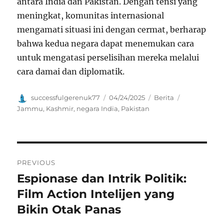
antara India dan Pakistan. Dengan tensi yang
meningkat, komunitas internasional
mengamati situasi ini dengan cermat, berharap
bahwa kedua negara dapat menemukan cara
untuk mengatasi perselisihan mereka melalui
cara damai dan diplomatik.
Author
Posted
Categories
Tags
successfulgerenuk77
04/24/2025
Berita
on
Jammu
,
Kashmir
,
negara India
,
Pakistan
Navigasi
PREVIOUS
pos
Espionase dan Intrik Politik:
Previous
post:
Film Action Intelijen yang
Bikin Otak Panas