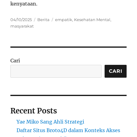
kenyataan.
Posted
Categories
Tags
04/10/2025
Berita
empatik
,
Kesehatan Mental
,
on
masyarakat
Cari
CARI
Recent Posts
Yae Miko Sang Ahli Strategi
Daftar Situs Broto4D dalam Konteks Akses