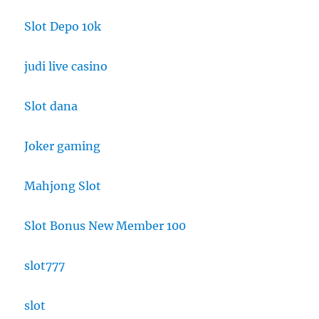
Slot Depo 10k
judi live casino
Slot dana
Joker gaming
Mahjong Slot
Slot Bonus New Member 100
slot777
slot