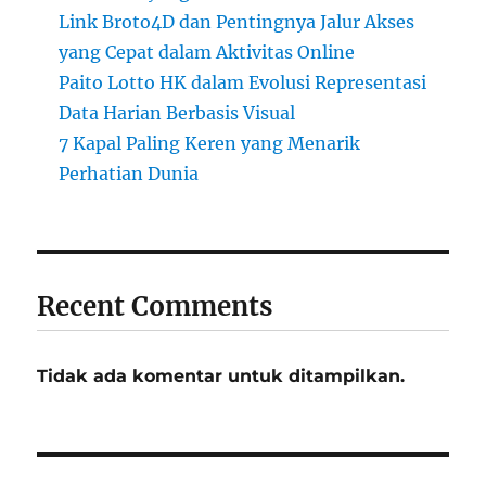
Link Broto4D dan Pentingnya Jalur Akses
yang Cepat dalam Aktivitas Online
Paito Lotto HK dalam Evolusi Representasi
Data Harian Berbasis Visual
7 Kapal Paling Keren yang Menarik
Perhatian Dunia
Recent Comments
Tidak ada komentar untuk ditampilkan.