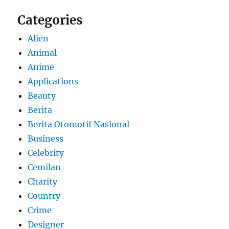
Categories
Alien
Animal
Anime
Applications
Beauty
Berita
Berita Otomotif Nasional
Business
Celebrity
Cemilan
Charity
Country
Crime
Designer