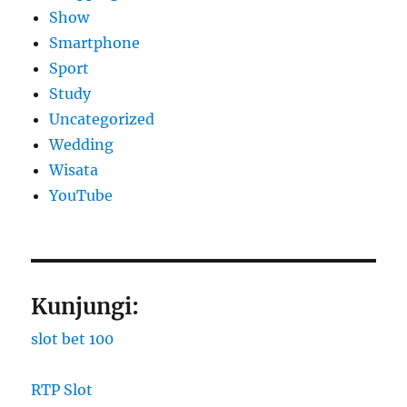
Show
Smartphone
Sport
Study
Uncategorized
Wedding
Wisata
YouTube
Kunjungi:
slot bet 100
RTP Slot