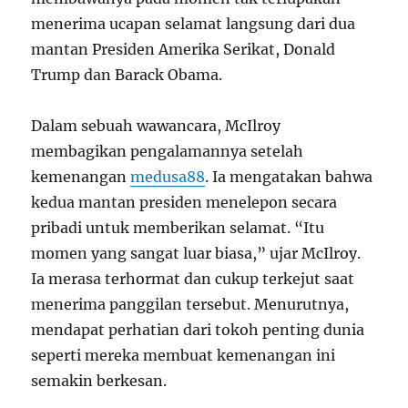
menerima ucapan selamat langsung dari dua
mantan Presiden Amerika Serikat, Donald
Trump dan Barack Obama.
Dalam sebuah wawancara, McIlroy
membagikan pengalamannya setelah
kemenangan
medusa88
. Ia mengatakan bahwa
kedua mantan presiden menelepon secara
pribadi untuk memberikan selamat. “Itu
momen yang sangat luar biasa,” ujar McIlroy.
Ia merasa terhormat dan cukup terkejut saat
menerima panggilan tersebut. Menurutnya,
mendapat perhatian dari tokoh penting dunia
seperti mereka membuat kemenangan ini
semakin berkesan.