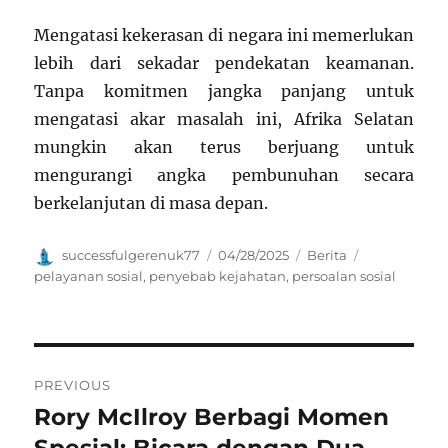
Mengatasi kekerasan di negara ini memerlukan
lebih dari sekadar pendekatan keamanan.
Tanpa komitmen jangka panjang untuk
mengatasi akar masalah ini, Afrika Selatan
mungkin akan terus berjuang untuk
mengurangi angka pembunuhan secara
berkelanjutan di masa depan.
Author
Posted
Categories
Tags
successfulgerenuk77
04/28/2025
Berita
on
pelayanan sosial
,
penyebab kejahatan
,
persoalan sosial
Navigasi
PREVIOUS
pos
Rory McIlroy Berbagi Momen
Previous
post:
Spesial: Bicara dengan Dua