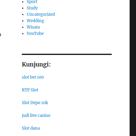
Sport
Study
Uncategorized
Wedding
Wisata
YouTube
a
Kunjungi:
slot bet 100
RTP Slot
Slot Depo 10k
judi live casino
Slot dana