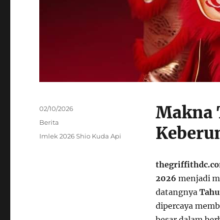
Makna 
Posted
02/10/2026
on
Categories
Berita
Keberu
Tags
Imlek 2026 Shio Kuda Api
thegriffithdc.c
2026
menjadi m
datangnya
Tahu
dipercaya memba
besar dalam be