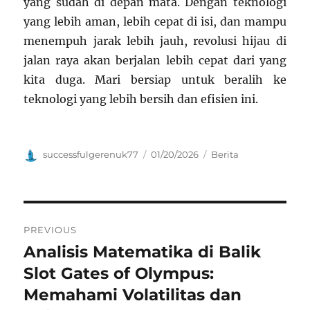
yang sudah di depan mata. Dengan teknologi
yang lebih aman, lebih cepat di isi, dan mampu
menempuh jarak lebih jauh, revolusi hijau di
jalan raya akan berjalan lebih cepat dari yang
kita duga. Mari bersiap untuk beralih ke
teknologi yang lebih bersih dan efisien ini.
Author
Posted
Categories
successfulgerenuk77
01/20/2026
Berita
on
Navigasi
PREVIOUS
pos
Analisis Matematika di Balik
Previous
post:
Slot Gates of Olympus:
Memahami Volatilitas dan