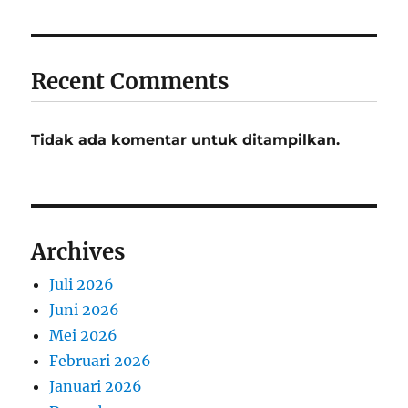
Recent Comments
Tidak ada komentar untuk ditampilkan.
Archives
Juli 2026
Juni 2026
Mei 2026
Februari 2026
Januari 2026