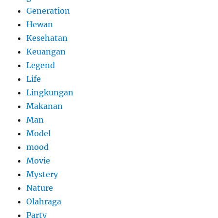
Generation
Hewan
Kesehatan
Keuangan
Legend
Life
Lingkungan
Makanan
Man
Model
mood
Movie
Mystery
Nature
Olahraga
Party