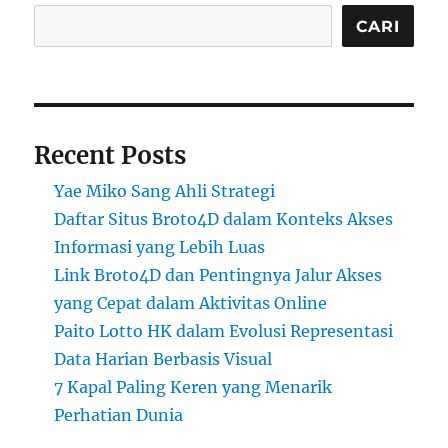
CARI
Recent Posts
Yae Miko Sang Ahli Strategi
Daftar Situs Broto4D dalam Konteks Akses
Informasi yang Lebih Luas
Link Broto4D dan Pentingnya Jalur Akses
yang Cepat dalam Aktivitas Online
Paito Lotto HK dalam Evolusi Representasi
Data Harian Berbasis Visual
7 Kapal Paling Keren yang Menarik
Perhatian Dunia