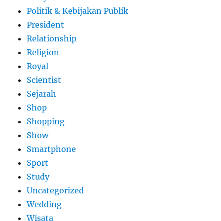
Politik & Kebijakan Publik
President
Relationship
Religion
Royal
Scientist
Sejarah
Shop
Shopping
Show
Smartphone
Sport
Study
Uncategorized
Wedding
Wisata