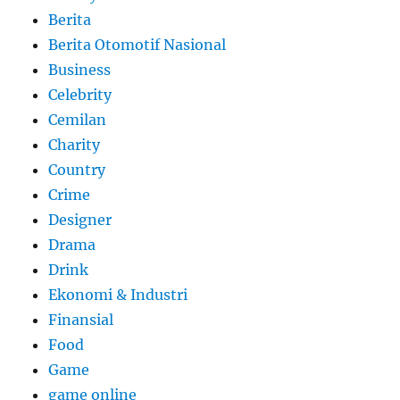
Berita
Berita Otomotif Nasional
Business
Celebrity
Cemilan
Charity
Country
Crime
Designer
Drama
Drink
Ekonomi & Industri
Finansial
Food
Game
game online