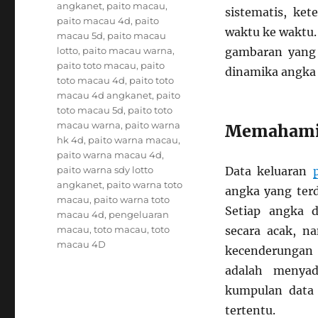
angkanet
,
paito macau
,
sistematis, ke
paito macau 4d
,
paito
waktu ke waktu.
macau 5d
,
paito macau
lotto
,
paito macau warna
,
gambaran yang 
paito toto macau
,
paito
dinamika angka 
toto macau 4d
,
paito toto
macau 4d angkanet
,
paito
toto macau 5d
,
paito toto
macau warna
,
paito warna
Memahami 
hk 4d
,
paito warna macau
,
paito warna macau 4d
,
paito warna sdy lotto
Data keluaran
angkanet
,
paito warna toto
angka yang terd
macau
,
paito warna toto
Setiap angka 
macau 4d
,
pengeluaran
macau
,
toto macau
,
toto
secara acak, n
macau 4D
kecenderungan
adalah menyad
kumpulan data 
tertentu.