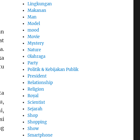
Lingkungan
Makanan
Man
Model
mood
an
Movie
at
Mystery
a.
Nature
Olahraga
ka
Party
tu
Politik & Kebijakan Publik
President
Relationship
Religion
ta
Royal
u,
Scientist
Sejarah
i,
Shop
si
Shopping
ng
Show
Smartphone