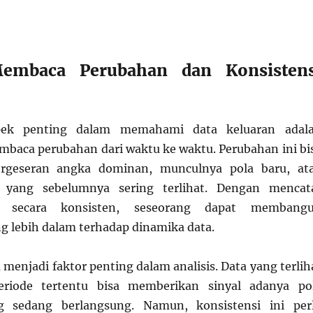
Membaca Perubahan dan Konsistens
pek penting dalam memahami data keluaran adal
aca perubahan dari waktu ke waktu. Perubahan ini bi
pergeseran angka dominan, munculnya pola baru, at
a yang sebelumnya sering terlihat. Dengan mencat
i secara konsisten, seseorang dapat membang
 lebih dalam terhadap dinamika data.
 menjadi faktor penting dalam analisis. Data yang terlih
eriode tertentu bisa memberikan sinyal adanya po
g sedang berlangsung. Namun, konsistensi ini per