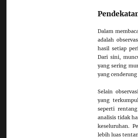
Pendekatan
Dalam membaca 
adalah observas
hasil setiap p
Dari sini, mun
yang sering mun
yang cenderung 
Selain observa
yang terkumpul
seperti rentan
analisis tidak h
keseluruhan. 
lebih luas tent