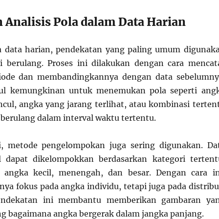
 Analisis Pola dalam Data Harian
data harian, pendekatan yang paling umum digunak
i berulang. Proses ini dilakukan dengan cara mencat
eriode dan membandingkannya dengan data sebelumny
cul kemungkinan untuk menemukan pola seperti ang
cul, angka yang jarang terlihat, atau kombinasi terten
berulang dalam interval waktu tertentu.
si, metode pengelompokan juga sering digunakan. Da
 dapat dikelompokkan berdasarkan kategori tertent
g angka kecil, menengah, dan besar. Dengan cara in
anya fokus pada angka individu, tetapi juga pada distribu
Pendekatan ini membantu memberikan gambaran ya
ang bagaimana angka bergerak dalam jangka panjang.