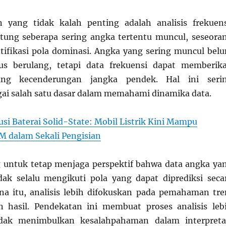
n yang tidak kalah penting adalah analisis frekuens
ung seberapa sering angka tertentu muncul, seseora
ifikasi pola dominasi. Angka yang sering muncul bel
us berulang, tetapi data frekuensi dapat memberik
ng kecenderungan jangka pendek. Hal ini seri
ai salah satu dasar dalam memahami dinamika data.
usi Baterai Solid-State: Mobil Listrik Kini Mampu
 dalam Sekali Pengisian
 untuk tetap menjaga perspektif bahwa data angka ya
idak selalu mengikuti pola yang dapat diprediksi seca
ena itu, analisis lebih difokuskan pada pemahaman tre
n hasil. Pendekatan ini membuat proses analisis leb
tidak menimbulkan kesalahpahaman dalam interpreta