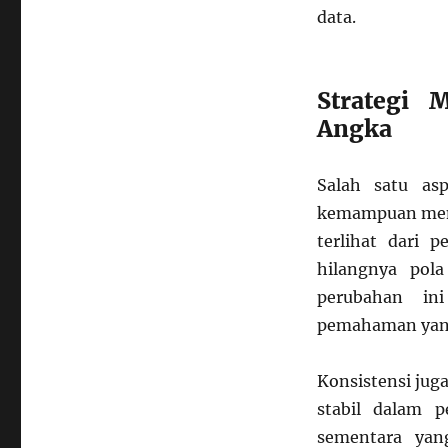
data.
Strategi 
Angka
Salah satu as
kemampuan memb
terlihat dari 
hilangnya pol
perubahan in
pemahaman yang
Konsistensi juga
stabil dalam p
sementara yan