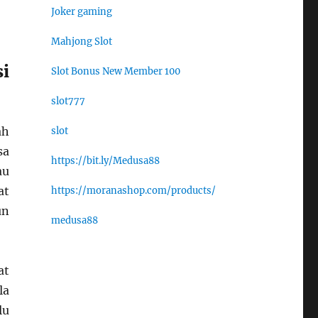
Joker gaming
Mahjong Slot
i
Slot Bonus New Member 100
slot777
ah
slot
sa
https://bit.ly/Medusa88
au
at
https://moranashop.com/products/
un
medusa88
at
la
lu