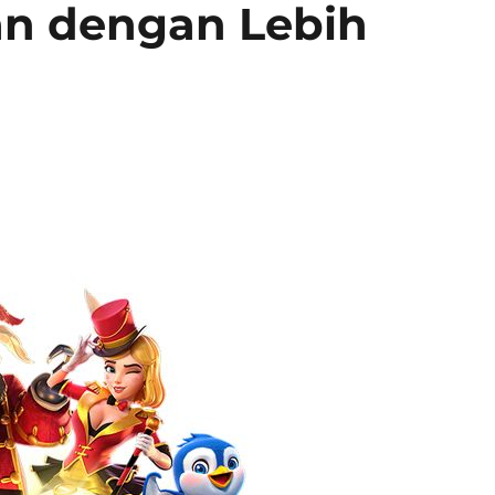
an dengan Lebih