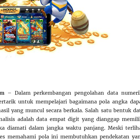
om
– Dalam perkembangan pengolahan data numeri
ertarik untuk mempelajari bagaimana pola angka dap
hasil yang muncul secara berkala. Salah satu bentuk da
nalisis adalah data empat digit yang dianggap memili
ika diamati dalam jangka waktu panjang. Meski terlih
oses memahami pola ini membutuhkan pendekatan ya