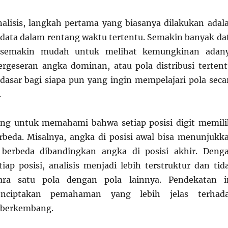
alisis, langkah pertama yang biasanya dilakukan adal
ata dalam rentang waktu tertentu. Semakin banyak da
, semakin mudah untuk melihat kemungkinan adan
rgeseran angka dominan, atau pola distribusi tertent
 dasar bagi siapa pun yang ingin mempelajari pola seca
.
ting untuk memahami bahwa setiap posisi digit memili
erbeda. Misalnya, angka di posisi awal bisa menunjukk
berbeda dibandingkan angka di posisi akhir. Deng
ap posisi, analisis menjadi lebih terstruktur dan tid
ara satu pola dengan pola lainnya. Pendekatan i
ciptakan pemahaman yang lebih jelas terhad
 berkembang.