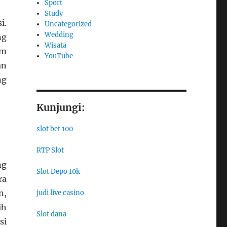
Sport
Study
i.
Uncategorized
Wedding
ng
Wisata
um
YouTube
an
ng
Kunjungi:
slot bet 100
RTP Slot
ng
Slot Depo 10k
ra
n,
judi live casino
ih
Slot dana
si