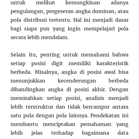
untuk melihat kemungkinan adanya
pengulangan, pergeseran angka dominan, atau
pola distribusi tertentu. Hal ini menjadi dasar
bagi siapa pun yang ingin mempelajari pola
secara lebih mendalam.
Selain itu, penting untuk memahami bahwa
setiap posisi digit memiliki karakteristik
berbeda. Misalnya, angka di posisi awal bisa
menunjukkan kecenderungan berbeda
dibandingkan angka di posisi akhir. Dengan
memisahkan setiap posisi, analisis menjadi
lebih terstruktur dan tidak bercampur antara
satu pola dengan pola lainnya. Pendekatan ini
membantu menciptakan pemahaman yang
lebih jelas terhadap bagaimana data