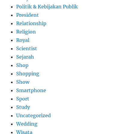
Politik & Kebijakan Publik
President
Relationship
Religion
Royal
Scientist
Sejarah
Shop
Shopping
Show
Smartphone
Sport
Study
Uncategorized
Wedding
Wisata