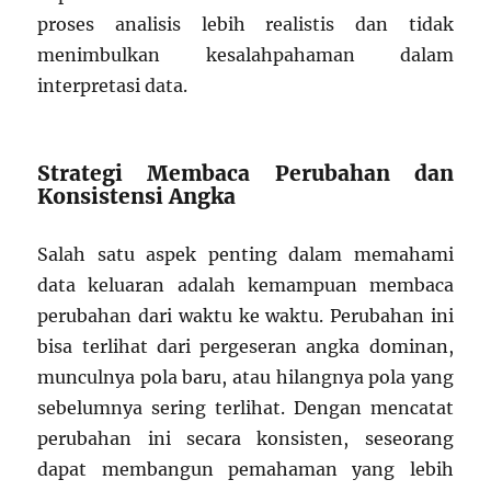
proses analisis lebih realistis dan tidak
menimbulkan kesalahpahaman dalam
interpretasi data.
Strategi Membaca Perubahan dan
Konsistensi Angka
Salah satu aspek penting dalam memahami
data keluaran adalah kemampuan membaca
perubahan dari waktu ke waktu. Perubahan ini
bisa terlihat dari pergeseran angka dominan,
munculnya pola baru, atau hilangnya pola yang
sebelumnya sering terlihat. Dengan mencatat
perubahan ini secara konsisten, seseorang
dapat membangun pemahaman yang lebih