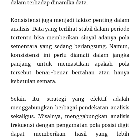
dalam terhadap dinamika data.
Konsistensi juga menjadi faktor penting dalam
analisis. Data yang terlihat stabil dalam periode
tertentu bisa memberikan sinyal adanya pola
sementara yang sedang berlangsung. Namun,
konsistensi ini perlu diamati dalam jangka
panjang untuk memastikan apakah pola
tersebut benar-benar bertahan atau hanya
kebetulan semata.
Selain itu, strategi yang efektif adalah
menggabungkan berbagai pendekatan analisis
sekaligus. Misalnya, menggabungkan analisis
frekuensi dengan pengamatan pola posisi digit
dapat memberikan hasil yang lebih