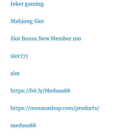
Joker gaming
Mahjong Slot
Slot Bonus New Member 100
slot777
slot
https://bit.ly/Medusa88
https://moranashop.com/products/
medusa88