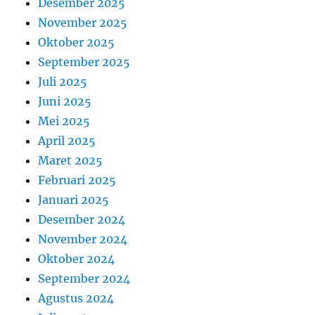
Desember 2025
November 2025
Oktober 2025
September 2025
Juli 2025
Juni 2025
Mei 2025
April 2025
Maret 2025
Februari 2025
Januari 2025
Desember 2024
November 2024
Oktober 2024
September 2024
Agustus 2024