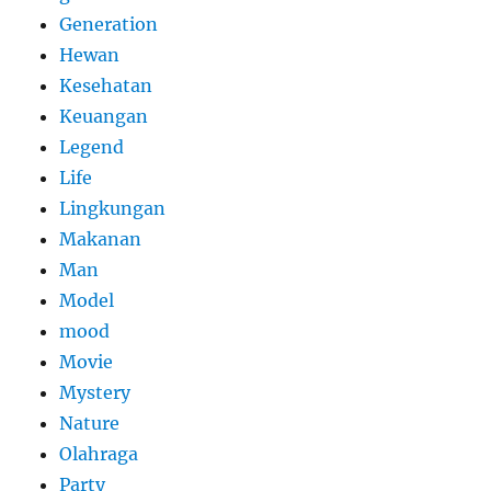
Generation
Hewan
Kesehatan
Keuangan
Legend
Life
Lingkungan
Makanan
Man
Model
mood
Movie
Mystery
Nature
Olahraga
Party