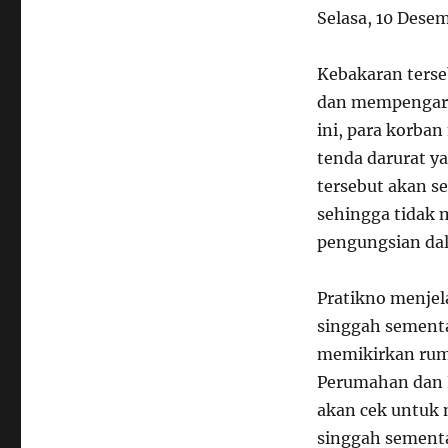
Selasa, 10 Dese
Kebakaran ters
dan mempengaruh
ini, para korba
tenda darurat y
tersebut akan s
sehingga tidak
pengungsian dal
Pratikno menje
singgah sementa
memikirkan rum
Perumahan dan 
akan cek untuk 
singgah sement