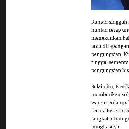
Rumah singgah i
hunian tetap un
menekankan bah
atau di lapanga
pengungsian. K
tinggal sementar
pengungsian bis
Selain itu, Pra
memberikan solu
warga terdampak
secara keseluru
langkah strateg
pungkasnya.