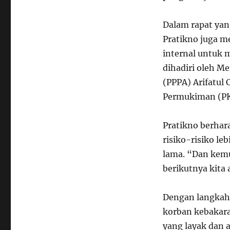
Dalam rapat yan
Pratikno juga 
internal untuk
dihadiri oleh 
(PPPA) Arifatul
Permukiman (PK
Pratikno berhar
risiko-risiko le
lama. “Dan kemu
berikutnya kita 
Dengan langkah-
korban kebakar
yang layak dan 