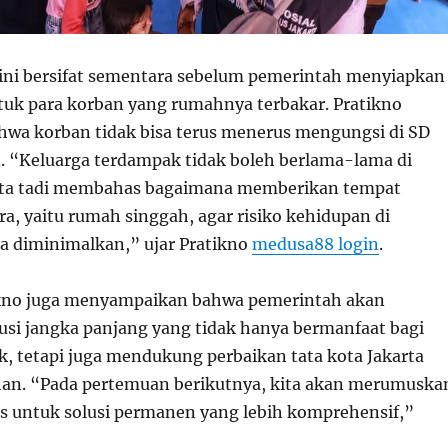
ni bersifat sementara sebelum pemerintah menyiapkan
tuk para korban yang rumahnya terbakar. Pratikno
wa korban tidak bisa terus menerus mengungsi di SD
n. “Keluarga terdampak tidak boleh berlama-lama di
ita tadi membahas bagaimana memberikan tempat
a, yaitu rumah singgah, agar risiko kehidupan di
a diminimalkan,” ujar Pratikno
medusa88 login
.
tikno juga menyampaikan bahwa pemerintah akan
si jangka panjang yang tidak hanya bermanfaat bagi
, tetapi juga mendukung perbaikan tata kota Jakarta
han. “Pada pertemuan berikutnya, kita akan merumuska
is untuk solusi permanen yang lebih komprehensif,”