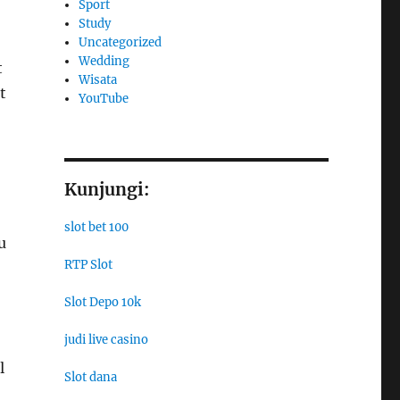
Sport
Study
Uncategorized
Wedding
t
Wisata
t
YouTube
Kunjungi:
slot bet 100
u
RTP Slot
Slot Depo 10k
judi live casino
l
Slot dana