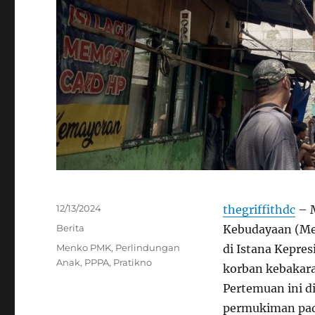
Posted
12/13/2024
thegriffithdc
– M
on
Categories
Berita
Kebudayaan (Me
Tags
Menko PMK
,
Perlindungan
di Istana Kepre
Anak
,
PPPA
,
Pratikno
korban kebakara
Pertemuan ini di
permukiman pad