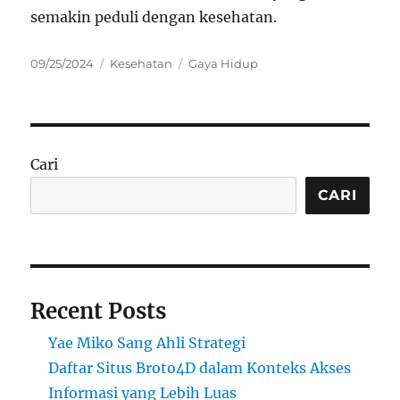
semakin peduli dengan kesehatan.
Posted
Categories
Tags
09/25/2024
Kesehatan
Gaya Hidup
on
Cari
CARI
Recent Posts
Yae Miko Sang Ahli Strategi
Daftar Situs Broto4D dalam Konteks Akses
Informasi yang Lebih Luas