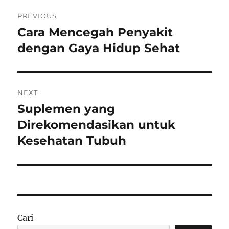
Navigasi
PREVIOUS
pos
Cara Mencegah Penyakit
Previous
post:
dengan Gaya Hidup Sehat
NEXT
Suplemen yang
Next
post:
Direkomendasikan untuk
Kesehatan Tubuh
Cari