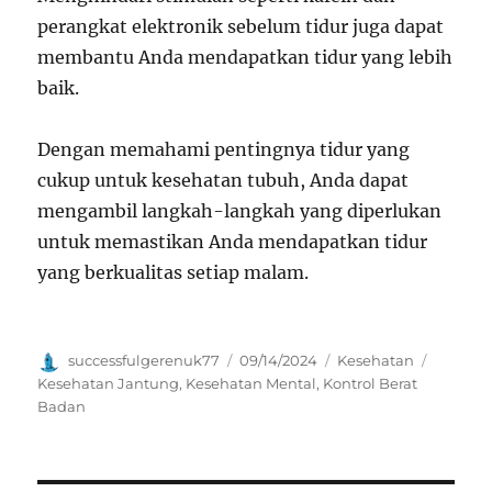
perangkat elektronik sebelum tidur juga dapat
membantu Anda mendapatkan tidur yang lebih
baik.
Dengan memahami pentingnya tidur yang
cukup untuk kesehatan tubuh, Anda dapat
mengambil langkah-langkah yang diperlukan
untuk memastikan Anda mendapatkan tidur
yang berkualitas setiap malam.
Author
Posted
Categories
Tags
successfulgerenuk77
09/14/2024
Kesehatan
on
Kesehatan Jantung
,
Kesehatan Mental
,
Kontrol Berat
Badan