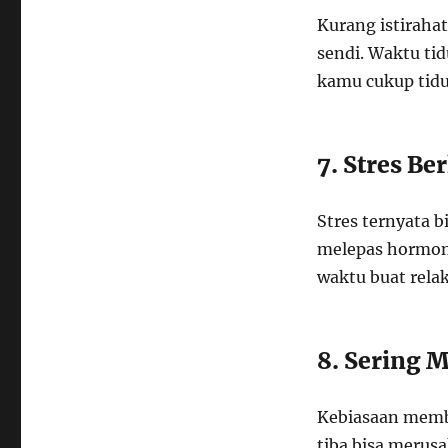
Kurang istiraha
sendi. Waktu ti
kamu cukup tidu
7. Stres Be
Stres ternyata b
melepas hormon
waktu buat relak
8. Sering 
Kebiasaan membu
tiba bisa merusa