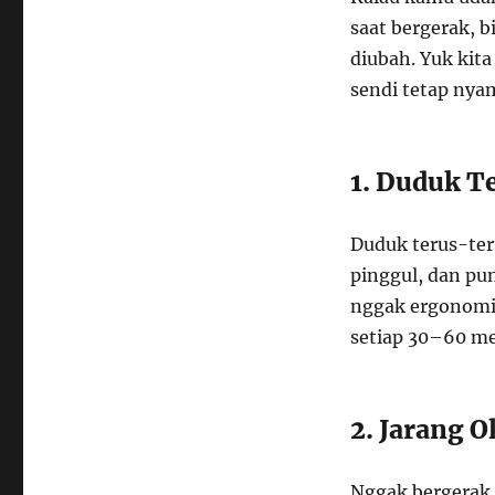
saat bergerak, b
diubah. Yuk kita
sendi tetap nya
1. Duduk T
Duduk terus-teru
pinggul, dan pun
nggak ergonomis
setiap 30–60 me
2. Jarang O
Nggak bergerak i