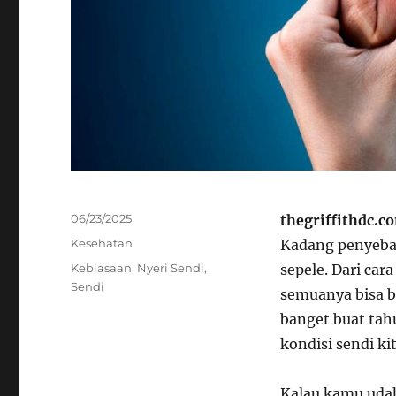
Posted
06/23/2025
thegriffithdc.c
on
Categories
Kesehatan
Kadang penyebab
Tags
Kebiasaan
,
Nyeri Sendi
,
sepele. Dari car
Sendi
semuanya bisa b
banget buat tah
kondisi sendi kit
Kalau kamu udah