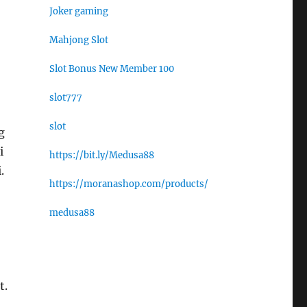
Joker gaming
Mahjong Slot
Slot Bonus New Member 100
slot777
slot
g
i
https://bit.ly/Medusa88
.
https://moranashop.com/products/
medusa88
t.