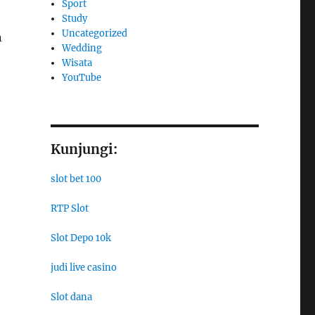
Sport
Study
Uncategorized
n
Wedding
Wisata
YouTube
Kunjungi:
slot bet 100
RTP Slot
Slot Depo 10k
judi live casino
Slot dana