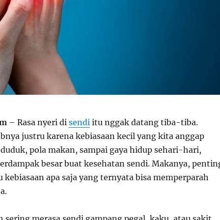
om
– Rasa nyeri di
sendi
itu nggak datang tiba-tiba.
nya justru karena kebiasaan kecil yang kita anggap
a duduk, pola makan, sampai gaya hidup sehari-hari,
erdampak besar buat kesehatan sendi. Makanya, pentin
u kebiasaan apa saja yang ternyata bisa memperparah
a.
 sering merasa sendi gampang pegal, kaku, atau sakit