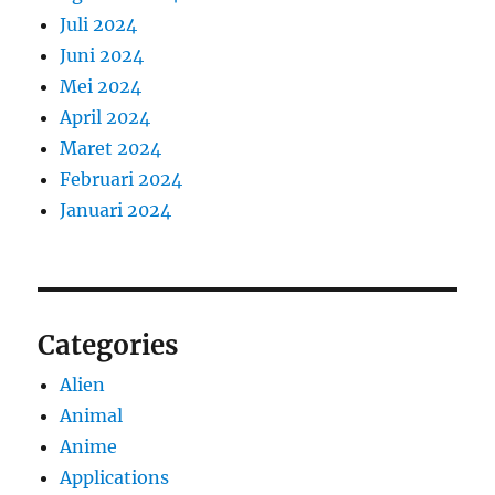
Juli 2024
Juni 2024
Mei 2024
April 2024
Maret 2024
Februari 2024
Januari 2024
Categories
Alien
Animal
Anime
Applications