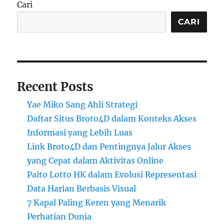
Cari
CARI
Recent Posts
Yae Miko Sang Ahli Strategi
Daftar Situs Broto4D dalam Konteks Akses
Informasi yang Lebih Luas
Link Broto4D dan Pentingnya Jalur Akses
yang Cepat dalam Aktivitas Online
Paito Lotto HK dalam Evolusi Representasi
Data Harian Berbasis Visual
7 Kapal Paling Keren yang Menarik
Perhatian Dunia