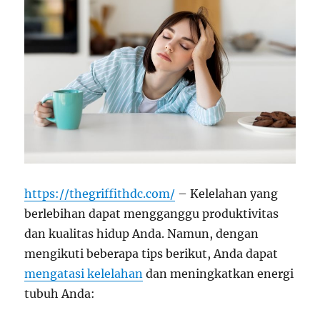
https://thegriffithdc.com/
– Kelelahan yang
berlebihan dapat mengganggu produktivitas
dan kualitas hidup Anda. Namun, dengan
mengikuti beberapa tips berikut, Anda dapat
mengatasi kelelahan
dan meningkatkan energi
tubuh Anda: