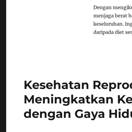
Dengan mengikut
menjaga berat b
keseluruhan. In
daripada diet s
Kesehatan Reprod
Meningkatkan Ke
dengan Gaya Hid