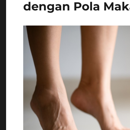
dengan Pola Ma