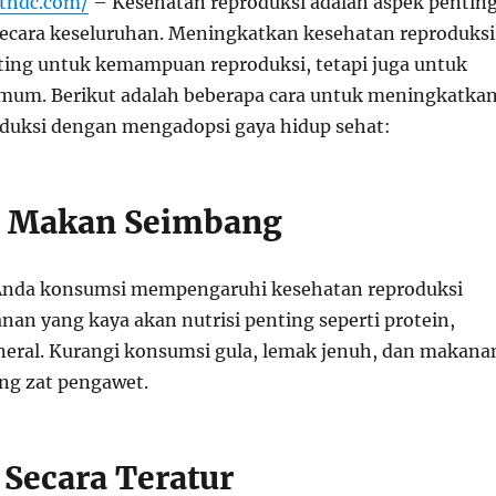
ithdc.com/
– Kesehatan reproduksi adalah aspek pentin
secara keseluruhan. Meningkatkan kesehatan reproduksi
ting untuk kemampuan reproduksi, tetapi juga untuk
mum. Berikut adalah beberapa cara untuk meningkatka
duksi dengan mengadopsi gaya hidup sehat:
a Makan Seimbang
nda konsumsi mempengaruhi kesehatan reproduksi
nan yang kaya akan nutrisi penting seperti protein,
neral. Kurangi konsumsi gula, lemak jenuh, dan makana
g zat pengawet.
 Secara Teratur