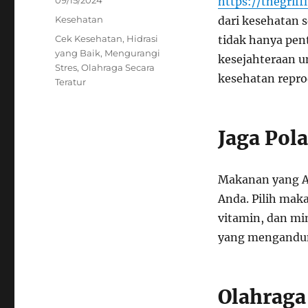
https://thegriff
on
Categories
Kesehatan
dari kesehatan 
Tags
Cek Kesehatan
,
Hidrasi
tidak hanya pen
yang Baik
,
Mengurangi
kesejahteraan u
Stres
,
Olahraga Secara
kesehatan repro
Teratur
Jaga Pol
Makanan yang A
Anda. Pilih maka
vitamin, dan mi
yang mengandun
Olahraga