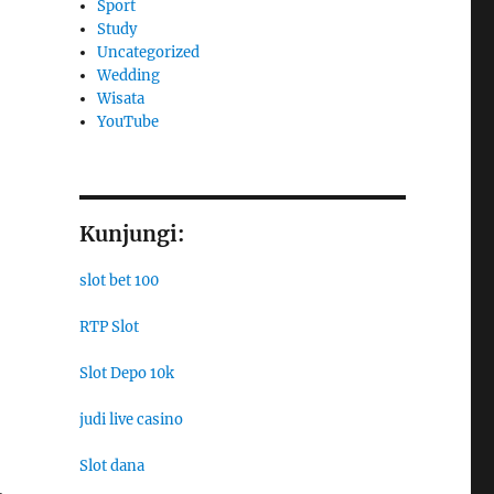
Sport
Study
Uncategorized
Wedding
Wisata
YouTube
Kunjungi:
slot bet 100
RTP Slot
Slot Depo 10k
judi live casino
Slot dana