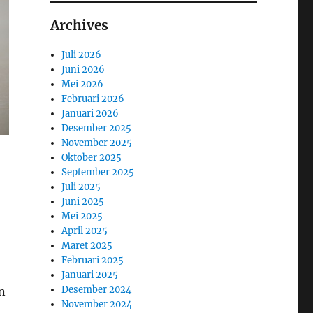
Archives
Juli 2026
Juni 2026
Mei 2026
Februari 2026
Januari 2026
Desember 2025
November 2025
Oktober 2025
September 2025
Juli 2025
Juni 2025
Mei 2025
April 2025
Maret 2025
Februari 2025
Januari 2025
Desember 2024
n
November 2024