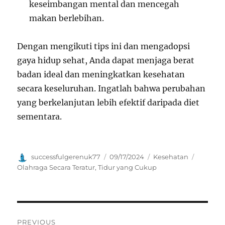
keseimbangan mental dan mencegah
makan berlebihan.
Dengan mengikuti tips ini dan mengadopsi
gaya hidup sehat, Anda dapat menjaga berat
badan ideal dan meningkatkan kesehatan
secara keseluruhan. Ingatlah bahwa perubahan
yang berkelanjutan lebih efektif daripada diet
sementara.
Author
Posted
Categories
Tags
successfulgerenuk77
09/17/2024
Kesehatan
on
Olahraga Secara Teratur
,
Tidur yang Cukup
Navigasi
PREVIOUS