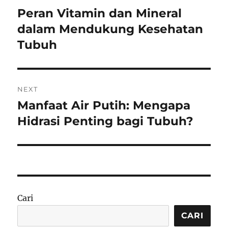
pos
Peran Vitamin dan Mineral
Previous
post:
dalam Mendukung Kesehatan
Tubuh
NEXT
Manfaat Air Putih: Mengapa
Next
post:
Hidrasi Penting bagi Tubuh?
Cari
CARI