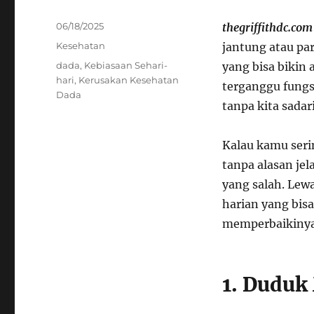
Posted
06/18/2025
thegriffithdc.com
on
Categories
Kesehatan
jantung atau par
Tags
dada
,
Kebiasaan Sehari-
yang bisa bikin 
hari
,
Kerusakan Kesehatan
terganggu fungsi
Dada
tanpa kita sadar
Kalau kamu seri
tanpa alasan jel
yang salah. Lewat
harian yang bis
memperbaikinya 
1. Dudu