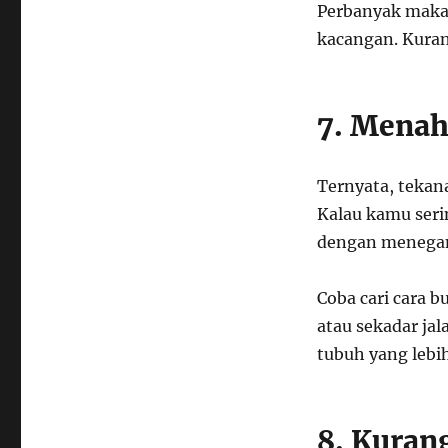
Perbanyak makan
kacangan. Kuran
7. Menah
Ternyata, tekana
Kalau kamu seri
dengan menegan
Coba cari cara b
atau sekadar jal
tubuh yang lebih
8. Kuran