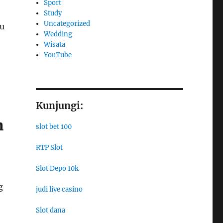
Sport
Study
Uncategorized
cu
Wedding
Wisata
YouTube
Kunjungi:
n
slot bet 100
RTP Slot
Slot Depo 10k
g
judi live casino
Slot dana