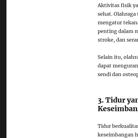
Aktivitas fisik 
sehat. Olahraga
mengatur tekana
penting dalam m
stroke, dan ser
Selain itu, ola
dapat mengurang
sendi dan osteop
3. Tidur y
Keseimba
Tidur berkuali
keseimbangan h