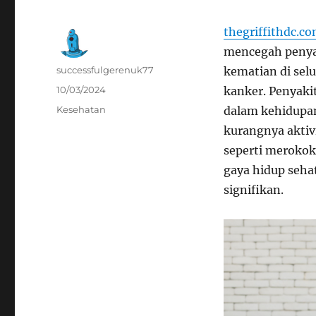
thegriffithdc.c
mencegah penyak
Author
successfulgerenuk77
kematian di selu
Posted
10/03/2024
kanker. Penyakit
on
Categories
Kesehatan
dalam kehidupan
kurangnya aktivi
seperti merokok
gaya hidup sehat
signifikan.