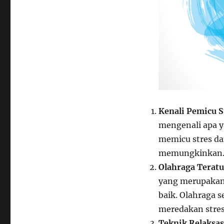
Kenali Pemicu S
mengenali apa y
memicu stres da
memungkinkan
Olahraga Teratu
yang merupakan 
baik. Olahraga s
meredakan stres
Teknik Relaksas