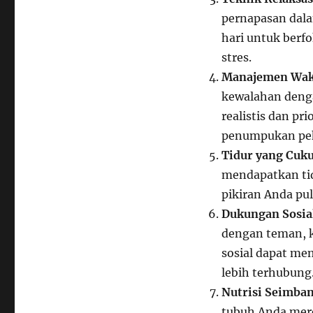
pernapasan dala
hari untuk berf
stres.
Manajemen Wakt
kewalahan denga
realistis dan p
penumpukan pek
Tidur yang Cuk
mendapatkan ti
pikiran Anda pul
Dukungan Sosia
dengan teman, k
sosial dapat me
lebih terhubung
Nutrisi Seimba
tubuh Anda mer