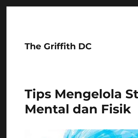
The Griffith DC
Tips Mengelola S
Mental dan Fisik