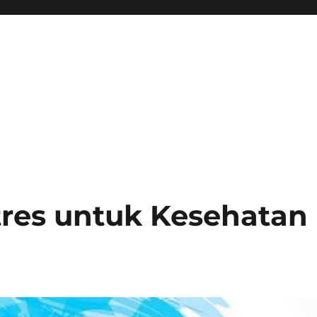
tres untuk Kesehatan