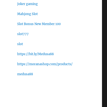
Joker gaming
Mahjong Slot
Slot Bonus New Member 100
slot777
slot
https://bit.ly/Medusa88
https://moranashop.com/products/
medusa88