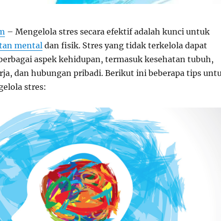
om
– Mengelola stres secara efektif adalah kunci untuk
tan mental
dan fisik. Stres yang tidak terkelola dapat
erbagai aspek kehidupan, termasuk kesehatan tubuh,
rja, dan hubungan pribadi. Berikut ini beberapa tips unt
lola stres: