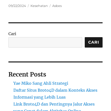
Posted
Categories
Tags
09/22/2024
Kesehatan
Asbes
on
Cari
CARI
Recent Posts
Yae Miko Sang Ahli Strategi
Daftar Situs Broto4D dalam Konteks Akses
Informasi yang Lebih Luas
Link Broto4D dan Pentingnya Jalur Akses
yang Cepat dalam Aktivitas Online