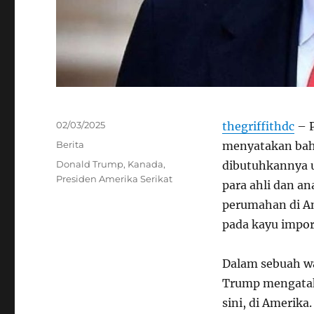
Posted
02/03/2025
thegriffithdc
– P
on
Categories
Berita
menyatakan bah
Tags
Donald Trump
,
Kanada
,
dibutuhkannya 
Presiden Amerika Serikat
para ahli dan a
perumahan di A
pada kayu impor
Dalam sebuah wa
Trump mengatak
sini, di Amerika.