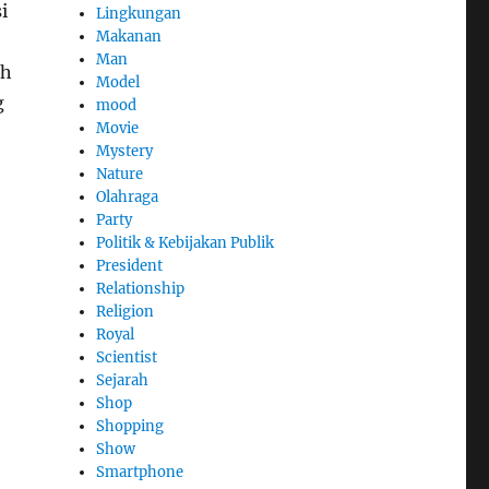
i
Lingkungan
Makanan
Man
ih
Model
g
mood
Movie
Mystery
Nature
Olahraga
Party
Politik & Kebijakan Publik
President
Relationship
Religion
Royal
Scientist
Sejarah
Shop
Shopping
Show
Smartphone