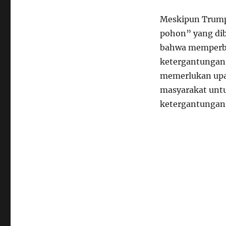
Meskipun Trump
pohon” yang di
bahwa memperba
ketergantungan 
memerlukan upay
masyarakat unt
ketergantungan