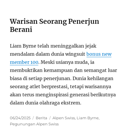
Warisan Seorang Penerjun
Berani
Liam Byrne telah meninggalkan jejak
mendalam dalam dunia wingsuit
bonus new
member 100
. Meski usianya muda, ia
membuktikan kemampuan dan semangat luar
biasa di setiap penerjunan. Dunia kehilangan
seorang atlet berprestasi, tetapi warisannya
akan terus menginspirasi generasi berikutnya
dalam dunia olahraga ekstrem.
Posted
Categories
Tags
06/24/2025
Berita
Alpen Swiss
,
Liam Byrne
,
on
Pegunungan Alpen Swiss