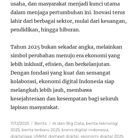
usaha, dan masyarakat menjadi kunci utama
dalam menjaga pertumbuhan ini. Inovasi terus
lahir dari berbagai sektor, mulai dari keuangan,
pendidikan, hingga hiburan.
Tahun 2025 bukan sekadar angka, melainkan
simbol perubahan menuju era ekonomi yang
lebih inklusif, efisien, dan berkelanjutan.
Dengan fondasi yang kuat dan semangat
kolaborasi, ekonomi digital Indonesia siap
melangkah lebih jauh, membawa
kesejahteraan dan kesempatan bagi seluruh
lapisan masyarakat.
Posted
Categories
Tags
11/12/2025
Berita
AI dan Big Data
,
berita teknologi
on
2025
,
berita terbaru 2025
,
bisnis digital indonesia
,
digitalisasi UMKM
,
dompet digital
,
ekonomi digital 2025
,