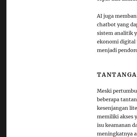
AI juga membant
chatbot yang da
sistem analiti
ekonomi digital 
menjadi pendoro
TANTANGA
Meski pertumbuh
beberapa tantang
kesenjangan lite
memiliki akses y
isu keamanan da
meningkatnya ak