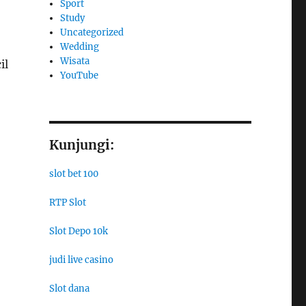
Sport
Study
Uncategorized
Wedding
Wisata
il
YouTube
Kunjungi:
slot bet 100
RTP Slot
Slot Depo 10k
judi live casino
Slot dana