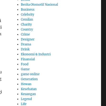
Berita Otomotif Nasional
Business
Celebrity
Cemilan
i
Charity
i
Country
n
Crime
Designer
Drama
Drink
Ekonomi & Industri
Finansial
Food
Game
u
game online
g
Generation
Hewan
Kesehatan
i
Keuangan
Legend
Life