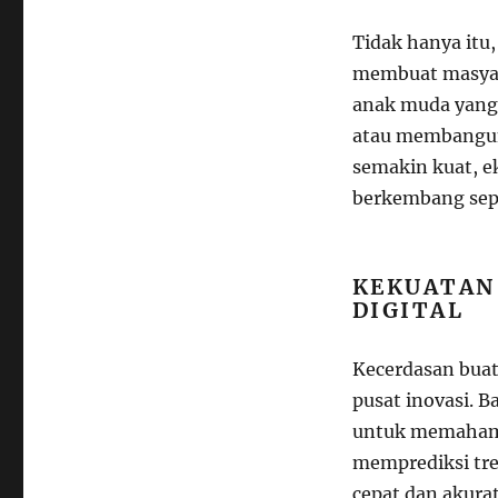
Tidak hanya itu,
membuat masyar
anak muda yang 
atau membangun 
semakin kuat, ek
berkembang sep
KEKUATAN 
DIGITAL
Kecerdasan buata
pusat inovasi. 
untuk memahami
memprediksi tren
cepat dan akurat