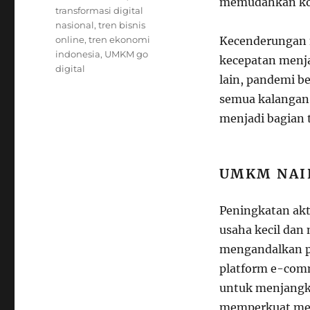
memudahkan k
transformasi digital
nasional
,
tren bisnis
online
,
tren ekonomi
Kecenderungan 
indonesia
,
UMKM go
kecepatan menja
digital
lain, pandemi b
semua kalangan.
menjadi bagian 
UMKM NAIK
Peningkatan akt
usaha kecil da
mengandalkan pe
platform e-com
untuk menjangka
memperkuat mer