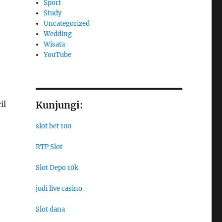
Sport
Study
Uncategorized
Wedding
Wisata
YouTube
il
Kunjungi:
slot bet 100
RTP Slot
Slot Depo 10k
judi live casino
Slot dana