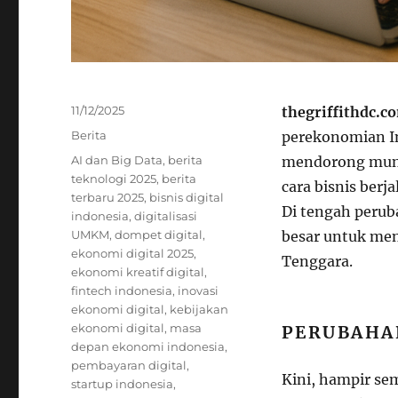
Posted
11/12/2025
thegriffithdc.c
on
Categories
Berita
perekonomian I
Tags
AI dan Big Data
,
berita
mendorong munc
teknologi 2025
,
berita
cara bisnis berj
terbaru 2025
,
bisnis digital
Di tengah perub
indonesia
,
digitalisasi
UMKM
,
dompet digital
,
besar untuk menj
ekonomi digital 2025
,
Tenggara.
ekonomi kreatif digital
,
fintech indonesia
,
inovasi
ekonomi digital
,
kebijakan
ekonomi digital
,
masa
PERUBAHA
depan ekonomi indonesia
,
pembayaran digital
,
Kini, hampir se
startup indonesia
,