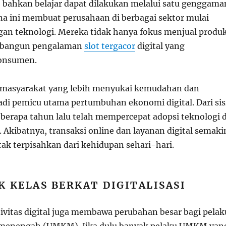
a, bahkan belajar dapat dilakukan melalui satu genggama
a ini membuat perusahaan di berbagai sektor mulai
gan teknologi. Mereka tidak hanya fokus menjual produk
mbangun pengalaman
slot tergacor
digital yang
onsumen.
masyarakat yang lebih menyukai kemudahan dan
di pemicu utama pertumbuhan ekonomi digital. Dari sis
eberapa tahun lalu telah mempercepat adopsi teknologi d
 Akibatnya, transaksi online dan layanan digital semaki
tak terpisahkan dari kehidupan sehari-hari.
 KELAS BERKAT DIGITALISASI
ivitas digital juga membawa perubahan besar bagi pelak
n menengah (UMKM). Jika dulu banyak pelaku UMKM yan