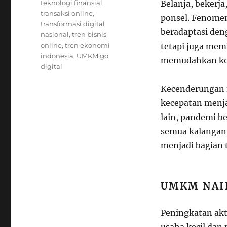
teknologi finansial
,
Belanja, bekerj
transaksi online
,
ponsel. Fenomen
transformasi digital
beradaptasi den
nasional
,
tren bisnis
online
,
tren ekonomi
tetapi juga me
indonesia
,
UMKM go
memudahkan k
digital
Kecenderungan 
kecepatan menja
lain, pandemi b
semua kalangan.
menjadi bagian 
UMKM NAIK
Peningkatan akt
usaha kecil da