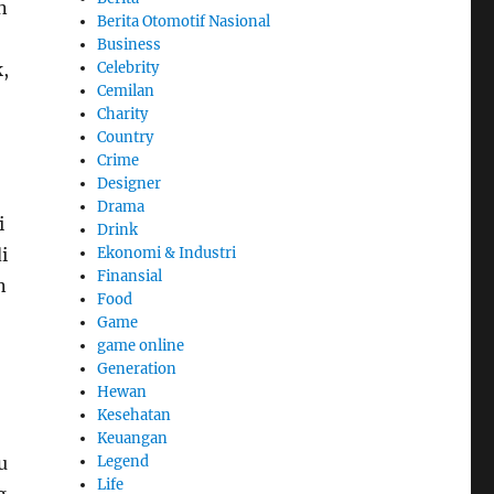
n
Berita Otomotif Nasional
Business
,
Celebrity
Cemilan
Charity
Country
Crime
Designer
Drama
i
Drink
i
Ekonomi & Industri
Finansial
n
Food
Game
game online
Generation
Hewan
Kesehatan
Keuangan
u
Legend
Life
g