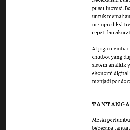
pusat inovasi. 
untuk memahami
memprediksi tren
cepat dan akurat
AI juga membant
chatbot yang da
sistem analiti
ekonomi digital 
menjadi pendoro
TANTANGA
Meski pertumbuh
beberapa tantang