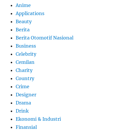
Anime
Applications
Beauty
Berita
Berita Otomotif Nasional
Business
Celebrity
Cemilan
Charity
Country
Crime
Designer
Drama
Drink
Ekonomi & Industri
Finansial