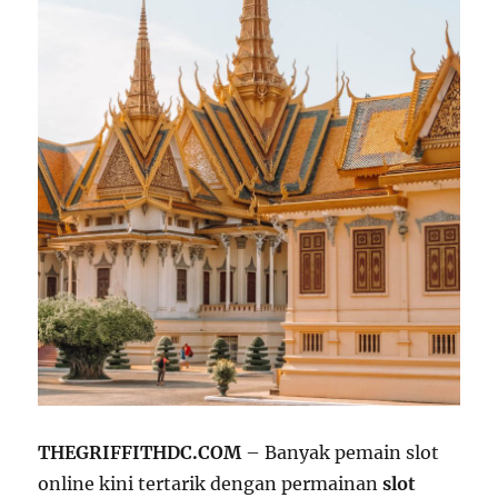
THEGRIFFITHDC.COM
– Banyak pemain slot
online kini tertarik dengan permainan
slot