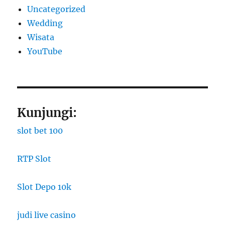
Uncategorized
Wedding
Wisata
YouTube
Kunjungi:
slot bet 100
RTP Slot
Slot Depo 10k
judi live casino