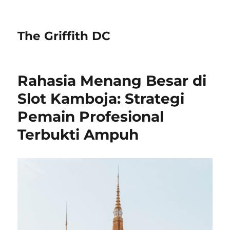
The Griffith DC
Rahasia Menang Besar di
Slot Kamboja: Strategi
Pemain Profesional
Terbukti Ampuh