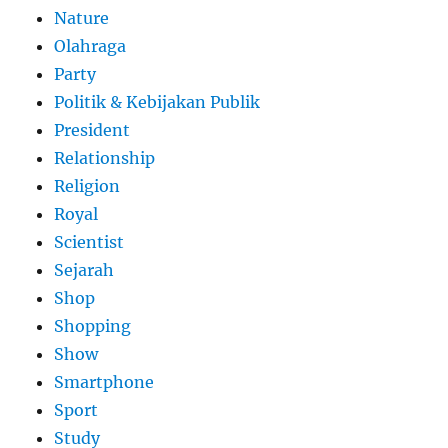
Nature
Olahraga
Party
Politik & Kebijakan Publik
President
Relationship
Religion
Royal
Scientist
Sejarah
Shop
Shopping
Show
Smartphone
Sport
Study