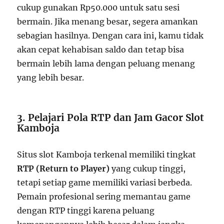
cukup gunakan Rp50.000 untuk satu sesi
bermain. Jika menang besar, segera amankan
sebagian hasilnya. Dengan cara ini, kamu tidak
akan cepat kehabisan saldo dan tetap bisa
bermain lebih lama dengan peluang menang
yang lebih besar.
3. Pelajari Pola RTP dan Jam Gacor Slot
Kamboja
Situs slot Kamboja terkenal memiliki tingkat
RTP (Return to Player)
yang cukup tinggi,
tetapi setiap game memiliki variasi berbeda.
Pemain profesional sering memantau game
dengan RTP tinggi karena peluang