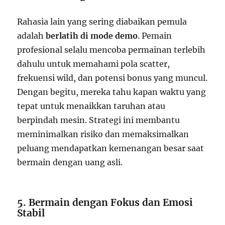
Rahasia lain yang sering diabaikan pemula
adalah
berlatih di mode demo
. Pemain
profesional selalu mencoba permainan terlebih
dahulu untuk memahami pola scatter,
frekuensi wild, dan potensi bonus yang muncul.
Dengan begitu, mereka tahu kapan waktu yang
tepat untuk menaikkan taruhan atau
berpindah mesin. Strategi ini membantu
meminimalkan risiko dan memaksimalkan
peluang mendapatkan kemenangan besar saat
bermain dengan uang asli.
5. Bermain dengan Fokus dan Emosi
Stabil