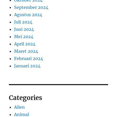
September 2024
Agustus 2024
Juli 2024
Juni 2024
Mei 2024
April 2024
Maret 2024
Februari 2024
Januari 2024
Categories
Alien
Animal