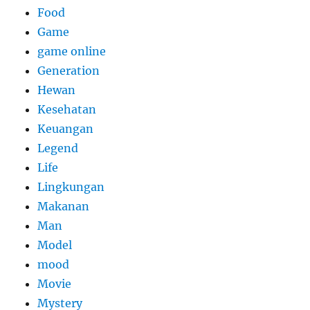
Food
Game
game online
Generation
Hewan
Kesehatan
Keuangan
Legend
Life
Lingkungan
Makanan
Man
Model
mood
Movie
Mystery