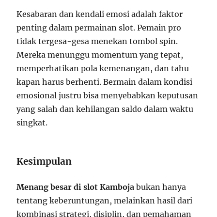
Kesabaran dan kendali emosi adalah faktor
penting dalam permainan slot. Pemain pro
tidak tergesa-gesa menekan tombol spin.
Mereka menunggu momentum yang tepat,
memperhatikan pola kemenangan, dan tahu
kapan harus berhenti. Bermain dalam kondisi
emosional justru bisa menyebabkan keputusan
yang salah dan kehilangan saldo dalam waktu
singkat.
Kesimpulan
Menang besar di slot Kamboja
bukan hanya
tentang keberuntungan, melainkan hasil dari
kombinasi strategi, disiplin, dan pemahaman