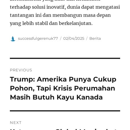
terhadap solusi inovatif, dunia dapat mengatasi
tantangan ini dan membangun masa depan
yang lebih stabil dan berkelanjutan.
Author
Posted
Categories
successfulgerenuk77
02/04/2025
Berita
on
Navigasi
PREVIOUS
pos
Trump: Amerika Punya Cukup
Previous
post:
Pohon, Tapi Krisis Perumahan
Masih Butuh Kayu Kanada
NEXT