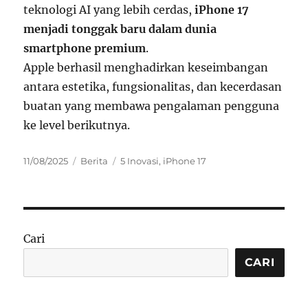
teknologi AI yang lebih cerdas,
iPhone 17
menjadi tonggak baru dalam dunia
smartphone premium
.
Apple berhasil menghadirkan keseimbangan
antara estetika, fungsionalitas, dan kecerdasan
buatan yang membawa pengalaman pengguna
ke level berikutnya.
Posted
Categories
Tags
11/08/2025
Berita
5 Inovasi
,
iPhone 17
on
Cari
CARI