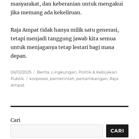
masyarakat, dan keberanian untuk mengakui
jika memang ada kekeliruan.
Raja Ampat tidak hanya milik satu generasi,
tetapi menjadi tanggung jawab kita semua
untuk menjaganya tetap lestari bagi masa
depan.
Posted
Categories
06/12/2025
Berita
,
Lingkungan
,
Politik & Kebijakan
on
Tags
Publik
korporasi
,
pemerintah
,
pertambangan
,
Raja
Ampat
Cari
CARI