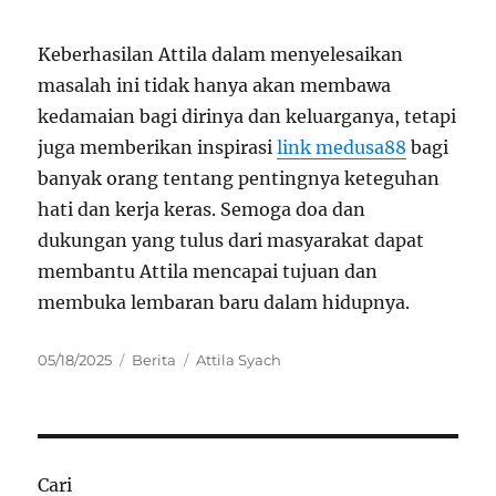
Keberhasilan Attila dalam menyelesaikan
masalah ini tidak hanya akan membawa
kedamaian bagi dirinya dan keluarganya, tetapi
juga memberikan inspirasi
link medusa88
bagi
banyak orang tentang pentingnya keteguhan
hati dan kerja keras. Semoga doa dan
dukungan yang tulus dari masyarakat dapat
membantu Attila mencapai tujuan dan
membuka lembaran baru dalam hidupnya.
Posted
Categories
Tags
05/18/2025
Berita
Attila Syach
on
Cari