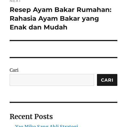
NEXT
Resep Ayam Bakar Rumahan:
Next
post:
Rahasia Ayam Bakar yang
Enak dan Mudah
Cari
CARI
Recent Posts
Yae Miko Sang Ahli Strategi