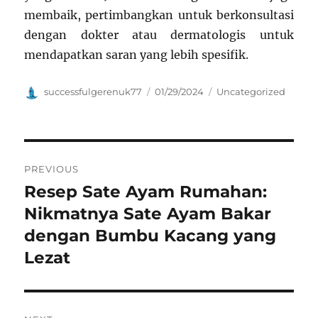
membaik, pertimbangkan untuk berkonsultasi
dengan dokter atau dermatologis untuk
mendapatkan saran yang lebih spesifik.
Author
Posted
Categories
successfulgerenuk77
01/29/2024
Uncategorized
on
Navigasi
PREVIOUS
pos
Resep Sate Ayam Rumahan:
Previous
post:
Nikmatnya Sate Ayam Bakar
dengan Bumbu Kacang yang
Lezat