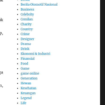
ak
Berita Otomotif Nasional
Business
Celebrity
Cemilan
uk
Charity
Country
p,
Crime
Designer
Drama
Drink
Ekonomi & Industri
Finansial
Food
Game
ga
game online
Generation
Hewan
n,
Kesehatan
Keuangan
Legend
Life