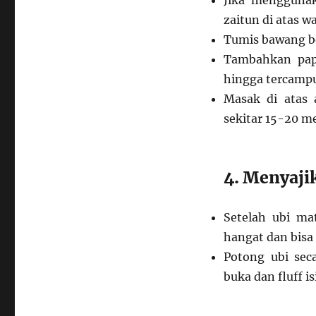
Jika menggunak
zaitun di atas w
Tumis bawang b
Tambahkan papr
hingga tercampu
Masak di atas 
sekitar 15-20 me
4. Menyaji
Setelah ubi ma
hangat dan bisa
Potong ubi sec
buka dan fluff i