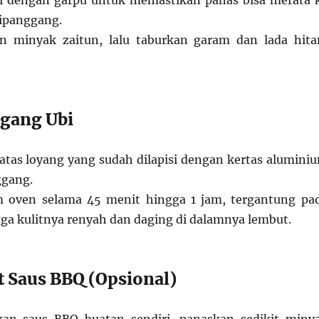
i dengan garpu untuk memastikan panas bisa merata 
dipanggang.
an minyak zaitun, lalu taburkan garam dan lada hit
gang Ubi
 atas loyang yang sudah dilapisi dengan kertas alumini
ggang.
 oven selama 45 menit hingga 1 jam, tergantung pa
gga kulitnya renyah dan daging di dalamnya lembut.
 Saus BBQ (Opsional)