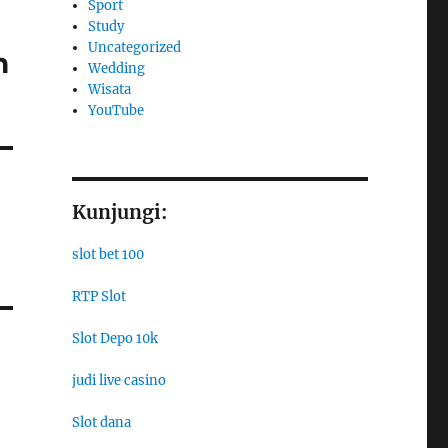
Sport
Study
Uncategorized
h
Wedding
Wisata
YouTube
Kunjungi:
slot bet 100
RTP Slot
Slot Depo 10k
judi live casino
Slot dana