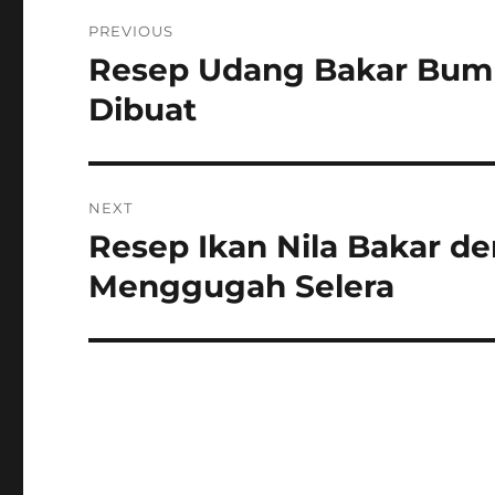
Navigasi
PREVIOUS
pos
Resep Udang Bakar Bumb
Previous
post:
Dibuat
NEXT
Resep Ikan Nila Bakar 
Next
post:
Menggugah Selera