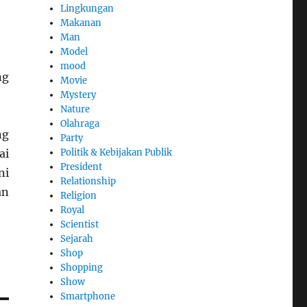
Lingkungan
Makanan
Man
Model
mood
ng
Movie
Mystery
Nature
Olahraga
ng
Party
Politik & Kebijakan Publik
ai
President
ni
Relationship
an
Religion
Royal
Scientist
Sejarah
Shop
Shopping
Show
Smartphone