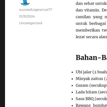
dan sehat untuk
Author
successfulgerenuk77
dan vitamin. D
Posted
01/31/2024
camilan yang 
on
Categories
Uncategorized
untuk berbagai
memberikan twi
lezat secara alam
Bahan-B
Ubi jalar (2 bua
Minyak zaitun 
Garam (secukup
Lada hitam (sec
Saus BBQ (secuku
Bawang bombay