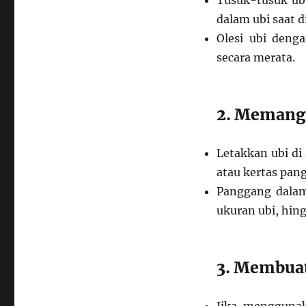
Tusuk-tusuk ub
dalam ubi saat 
Olesi ubi deng
secara merata.
2. Memang
Letakkan ubi di
atau kertas pan
Panggang dalam
ukuran ubi, hin
3. Membuat