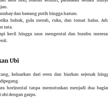
an saus BBQ buatan sendiri, panaskan sedikit miny
ajan.
ombay dan bawang putih hingga harum.
ika bubuk, gula merah, cuka, dan tomat halus. Ad
r rata.
api kecil hingga saus mengental dan bumbu meresa
nit.
kan Ubi
tang, keluarkan dari oven dan biarkan sejenak hing
 dipegang.
ara horizontal tanpa memutuskan menjadi dua bagia
si ubi dengan garpu.