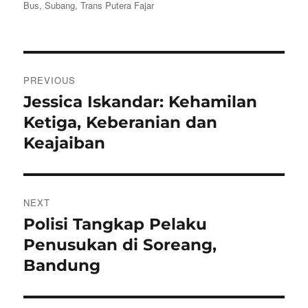
on
Bus
,
Subang
,
Trans Putera Fajar
Navigasi
PREVIOUS
pos
Jessica Iskandar: Kehamilan
Previous
post:
Ketiga, Keberanian dan
Keajaiban
NEXT
Polisi Tangkap Pelaku
Next
post:
Penusukan di Soreang,
Bandung